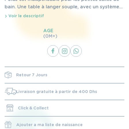
bain. Une table à langer souple, avec un système
anti-basculement, elle comprend une baignoire
Voir le descriptif
anatomique et antidérapante.
AGE
(0M+)
Retour 7 Jours
Livraison gratuite à partir de 400 Dhs
Click & Collect
Ajouter a ma liste de naissance