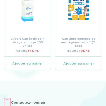
Gilbert Carrés de soin
Carryboo couches de
visage et corps 100
nos régions taille 1 (2-
unités
5kg)
48
DHS
34
DHS
89
DHS
79
DHS
LE
LE
LE
LE
PRIX
PRIX
PRIX
PRIX
INITIAL
ACTUEL
INITIAL
ACTUEL
ÉTAIT :
EST :
ÉTAIT :
EST :
Ajouter au panier
Ajouter au panier
48 DHS.
34 DHS.
89 DHS.
79 DHS.
Contactez-nous au