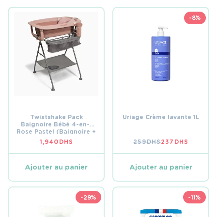
-8%
Twistshake Pack
Uriage Crème lavante 1L
Baignoire Bébé 4-en-1
Rose Pastel (Baignoire +
Support + Coussin +
1,940
DHS
259
DHS
237
DHS
LE
LE
Rince-tête)
PRIX
PRIX
INITIAL
ACTUEL
ÉTAIT :
EST :
Ajouter au panier
Ajouter au panier
259 DHS.
237 DHS.
-29%
-11%