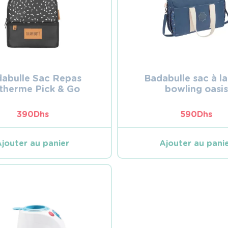
abulle Sac Repas
Badabulle sac à l
otherme Pick & Go
bowling oasis
390
Dhs
590
Dhs
Ajouter au panier
Ajouter au pani