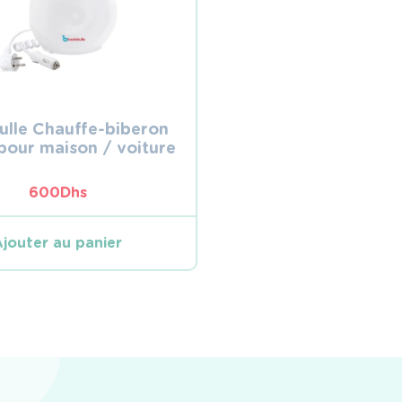
lle Chauffe-biberon
pour maison / voiture
600
Dhs
Ajouter au panier