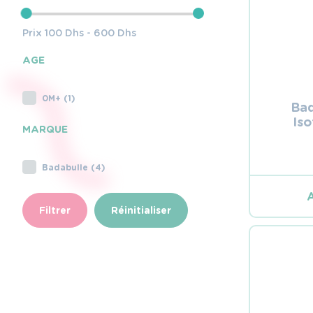
Prix
100
Dhs -
600
Dhs
AGE
0M+ (1)
Bad
Is
MARQUE
Badabulle (4)
Filtrer
Réinitialiser