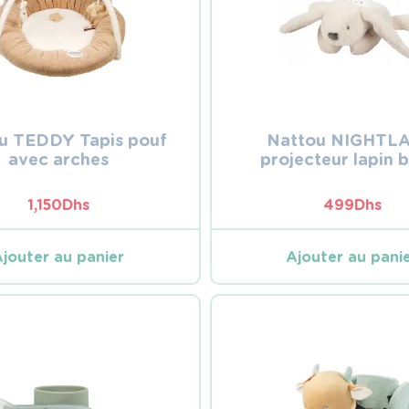
u TEDDY Tapis pouf
Nattou NIGHTL
avec arches
projecteur lapin 
1,150
Dhs
499
Dhs
Ajouter au panier
Ajouter au pani