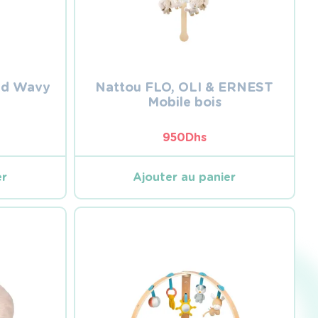
id Wavy
Nattou FLO, OLI & ERNEST
Mobile bois
950
Dhs
er
Ajouter au panier