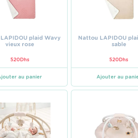
 LAPIDOU plaid Wavy
Nattou LAPIDOU pla
vieux rose
sable
520
Dhs
520
Dhs
Ajouter au panier
Ajouter au pani