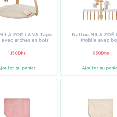
 MILA ZOË LANA Tapis
Nattou MILA ZOË
l avec arches en bois
Mobile avec bo
1,150
Dhs
950
Dhs
Ajouter au panier
Ajouter au pani