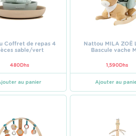
u Coffret de repas 4
Nattou MILA ZOË
ièces sable/vert
Bascule vache M
480
Dhs
1,590
Dhs
Ajouter au panier
Ajouter au pani