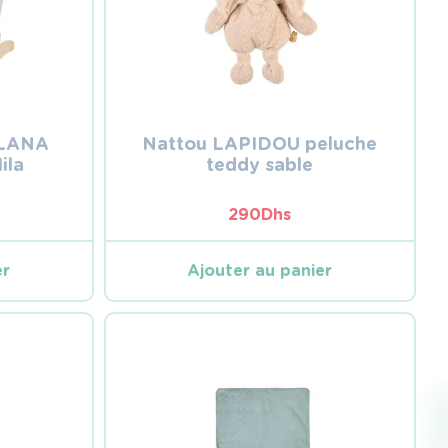
 LANA
Nattou LAPIDOU peluche
ila
teddy sable
290
Dhs
er
Ajouter au panier