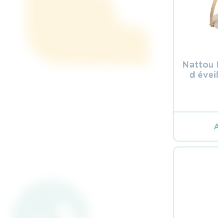
Nattou
d évei