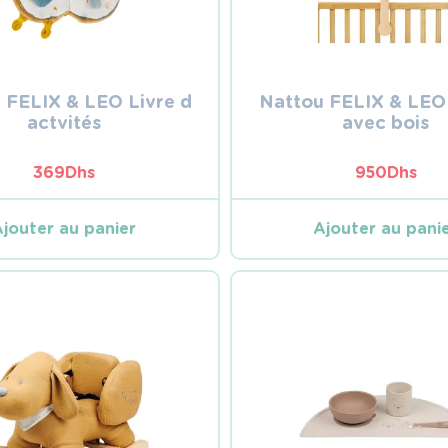
 FELIX & LEO Livre d
Nattou FELIX & LEO
actvités
avec bois
369
Dhs
950
Dhs
Ajouter au panier
Ajouter au pani