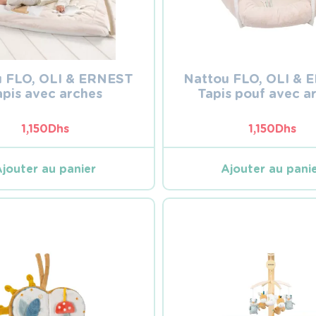
u FLO, OLI & ERNEST
Nattou FLO, OLI &
apis avec arches
Tapis pouf avec a
1,150
Dhs
1,150
Dhs
Ajouter au panier
Ajouter au pani