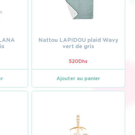
 LANA
Nattou LAPIDOU plaid Wavy
is
vert de gris
520
Dhs
er
Ajouter au panier