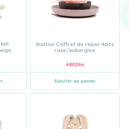
AMP
Nattou Coffret de repas 4pcs
beige
rose/aubergine
480
Dhs
er
Ajouter au panier