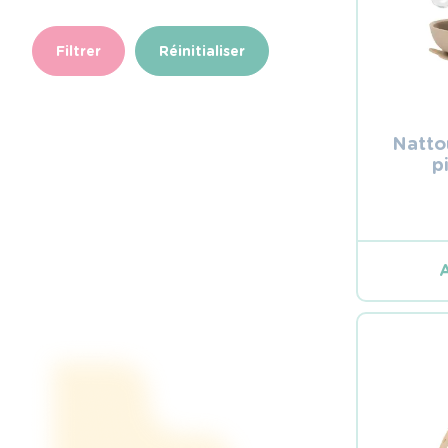
Filtrer
Réinitialiser
Natto
p