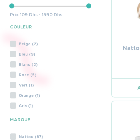
Prix
109
Dhs -
1590
Dhs
COULEUR
Beige (2)
Natto
Bleu (9)
Blanc (2)
Rose (5)
Vert (1)
Orange (1)
Gris (1)
MARQUE
Nattou (87)