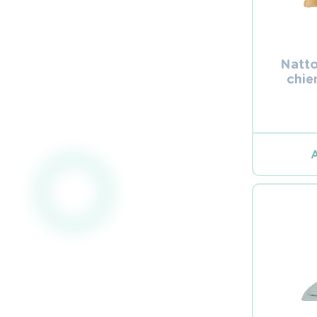
Natt
chie