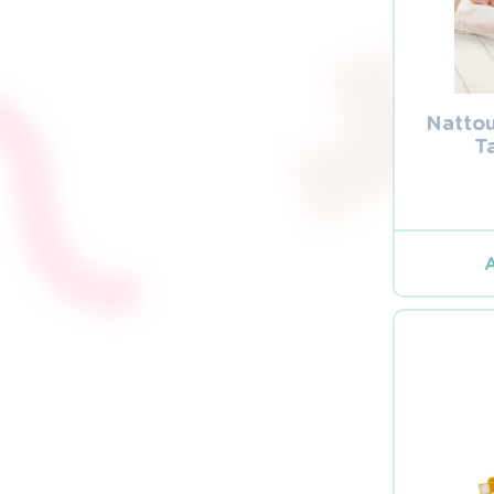
Natto
T