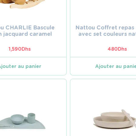
ou CHARLIE Bascule
Nattou Coffret repas 
n jacquard caramel
avec set couleurs na
1,590
Dhs
480
Dhs
Ajouter au panier
Ajouter au pani