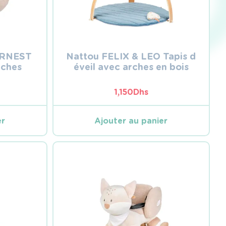
 ERNEST
Nattou FELIX & LEO Tapis d
rches
éveil avec arches en bois
1,150
Dhs
er
Ajouter au panier