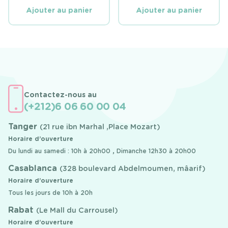
INITIAL
ACTUEL
INITIAL
ACTUEL
ÉTAIT :
EST :
ÉTAIT :
EST :
Ajouter au panier
Ajouter au panier
990 DHS.
699 DHS.
800 DHS.
550 DHS.
Contactez-nous au
(+212)6 06 60 00 04
Tanger
(21 rue ibn Marhal ,Place Mozart)
Horaire d’ouverture
Du lundi au samedi : 10h à 20h00 , Dimanche 12h30 à 20h00
Casablanca
(328 boulevard Abdelmoumen, mâarif)
Horaire d’ouverture
Tous les jours de 10h à 20h
Rabat
(Le Mall du Carrousel)
Horaire d’ouverture