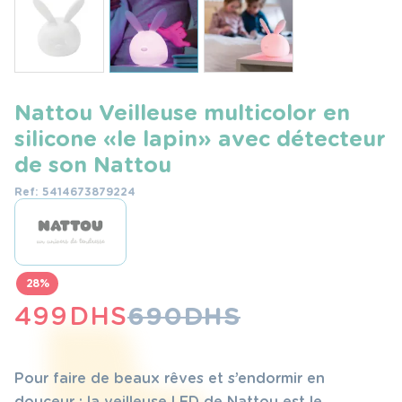
Nattou Veilleuse multicolor en
silicone « le lapin » avec détecteur
de son Nattou
Ref: 5414673879224
28%
LE
LE
499
DHS
690
DHS
PRIX
PRIX
INITIAL
ACTUEL
Pour faire de beaux rêves et s’endormir en
douceur : la veilleuse LED de Nattou est le