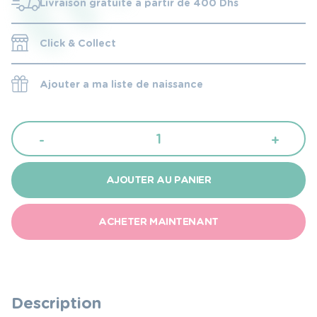
Livraison gratuite à partir de 400 Dhs
Click & Collect
Ajouter a ma liste de naissance
quantité
-
+
de
Nattou
AJOUTER AU PANIER
Veilleuse
multicolor
ACHETER MAINTENANT
en
silicone
« le
lapin »
Description
avec