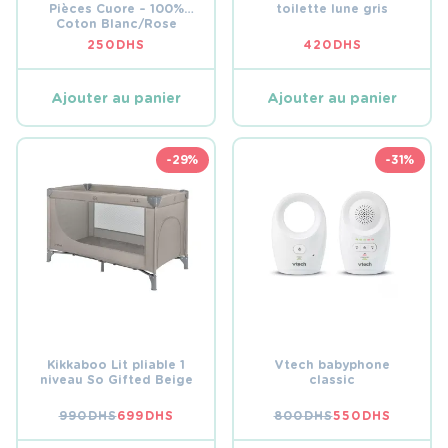
Pièces Cuore – 100%
toilette lune gris
Coton Blanc/Rose
250
DHS
420
DHS
Ajouter au panier
Ajouter au panier
-29%
-31%
Kikkaboo Lit pliable 1
Vtech babyphone
niveau So Gifted Beige
classic
990
DHS
699
DHS
800
DHS
550
DHS
LE
LE
LE
LE
PRIX
PRIX
PRIX
PRIX