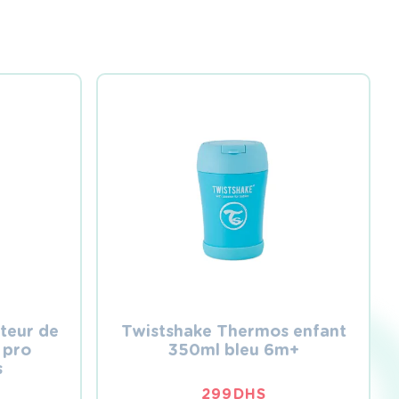
teur de
Twistshake Thermos enfant
 pro
350ml bleu 6m+
s
299
DHS