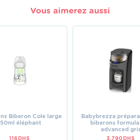
Vous aimerez aussi
ns Biberon Cole large
Babybrezza prépara
150ml éléphant
biberons formula
advanced gri
116
DHS
3,790
DHS