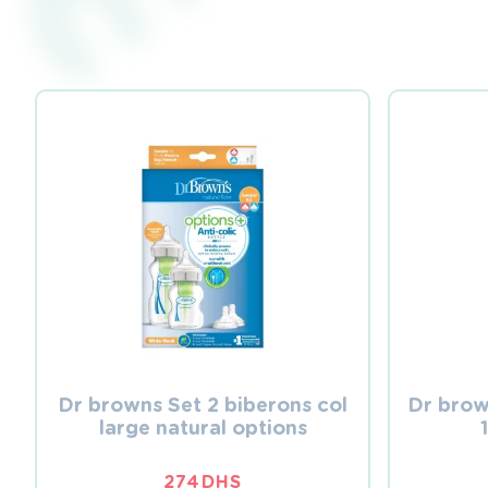
Dr browns Set 2 biberons col
Dr brow
large natural options
274
DHS