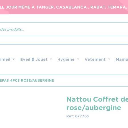
 LE JOUR MÊME À TANGER, CASABLANCA , RABAT, TÉMARA, 
mmeil
Eveil & Jouet
Hygiène
Vêtement
Mam
EPAS 4PCS ROSE/AUBERGINE
Nattou Coffret d
rose/aubergine
Ref: 877763