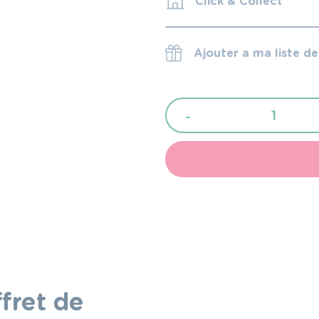
Click & Collect
Ajouter a ma liste d
quantité
-
de
Nattou
Coffret
de
repas
4pcs
rose/aubergine
fret de