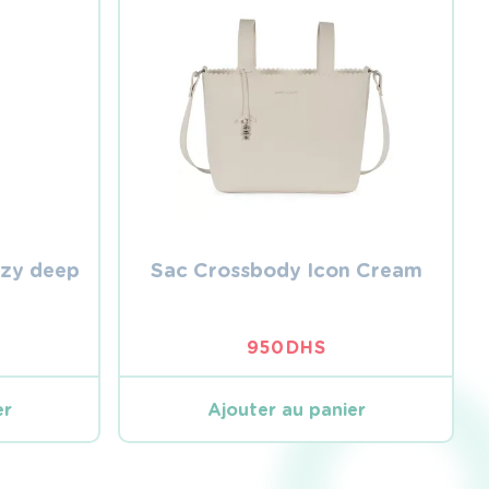
ezy deep
Sac Crossbody Icon Cream
950
DHS
er
Ajouter au panier