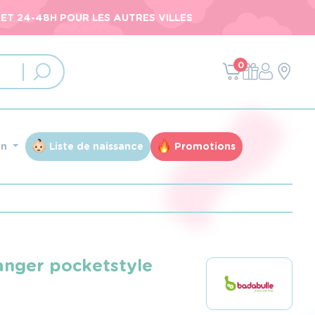
ET 24-48H POUR LES AUTRES VILLES
0
an
Liste de naissance
Promotions
langer pocketstyle