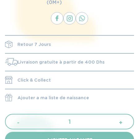
(0M+)
Retour 7 Jours
Livraison gratuite à partir de 400 Dhs
Click & Collect
Ajouter a ma liste de naissance
quantité
-
+
de
Mam