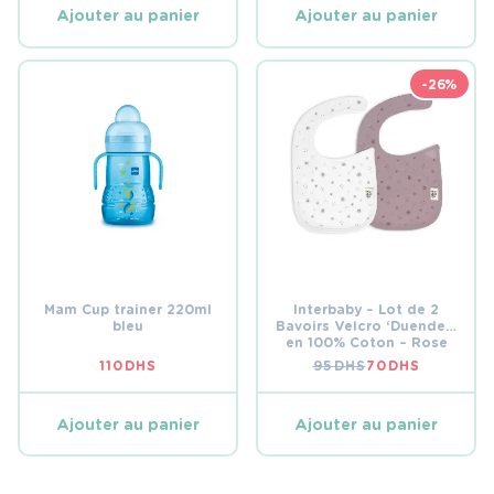
ÉTAIT :
EST :
Ajouter au panier
Ajouter au panier
180 DHS.
120 DHS.
-26%
Mam Cup trainer 220ml
Interbaby – Lot de 2
bleu
Bavoirs Velcro ‘Duendes’
en 100% Coton – Rose
Foncé
110
DHS
95
DHS
70
DHS
LE
LE
PRIX
PRIX
INITIAL
ACTUEL
ÉTAIT :
EST :
Ajouter au panier
Ajouter au panier
95 DHS.
70 DHS.