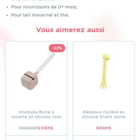
Pour nourrissons de 0+ mois;
Pour lait maternel et thé.
Vous aimerez aussi
-33%
Interbaby Boite à
Kikkaboo Cuillère en
sucette en silicone rose
silicone Girafe Jaune
180
DHS
120
DHS
60
DHS
LE
LE
PRIX
PRIX
INITIAL
ACTUEL