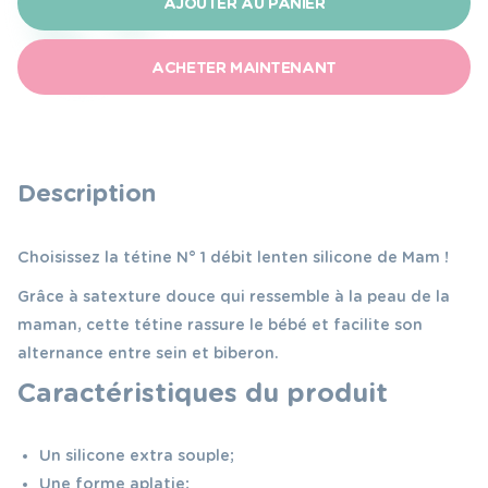
AJOUTER AU PANIER
Tétine
N°
ACHETER MAINTENANT
1
débit
lent
Description
Choisissez la tétine N° 1 débit lent en silicone de Mam !
Grâce à sa texture douce qui ressemble à la peau de la
maman, cette tétine rassure le bébé et facilite son
alternance entre sein et biberon.
Caractéristiques du produit
Un silicone extra souple;
Une forme aplatie;