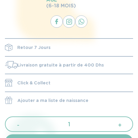
(6-18 MOIS)
Retour 7 Jours
Livraison gratuite à partir de 400 Dhs
Click & Collect
Ajouter a ma liste de naissance
quantité
-
+
de