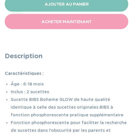
Bibs
AJOUTER AU PANIER
sucette
bohème
ACHETER MAINTENANT
6-
18
m
blush
Description
&
vanilla
Caractéristiques :
night
glow
Âge : 6-18 mois
latex
Inclus : 2 sucettes
lot
Sucette BIBS Boheme GLOW de haute qualité
identique à celle des sucettes originales BIBS à
de
fonction phosphorescente pratique supplémentaire
2
Fonction phosphorescente pour faciliter la recherche
de sucettes dans l’obscurité par les parents et