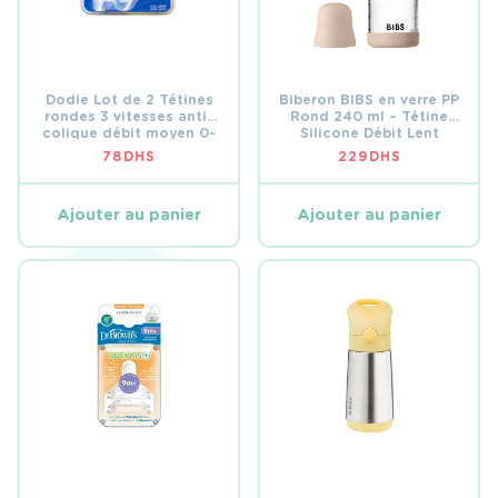
Dodie Lot de 2 Tétines
Biberon BIBS en verre PP
rondes 3 vitesses anti-
Rond 240 ml – Tétine
colique débit moyen 0-
Silicone Débit Lent
6m
(Slow Flow) – Ivoire
78
DHS
229
DHS
Ajouter au panier
Ajouter au panier