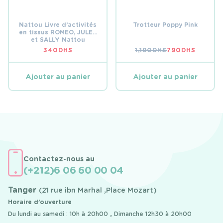
Nattou Livre d’activités
Trotteur Poppy Pink
en tissus ROMEO, JULES
et SALLY Nattou
340
DHS
1,190
DHS
790
DHS
LE
LE
PRIX
PRIX
INITIAL
ACTUEL
ÉTAIT :
EST :
Ajouter au panier
Ajouter au panier
1,190 DHS.
790 DHS.
Contactez-nous au
(+212)6 06 60 00 04
Tanger
(21 rue ibn Marhal ,Place Mozart)
Horaire d’ouverture
Du lundi au samedi : 10h à 20h00 , Dimanche 12h30 à 20h00