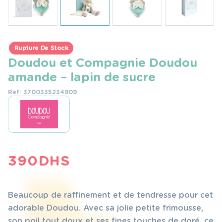
Rupture De Stock
Doudou et Compagnie Doudou
amande – lapin de sucre
Ref: 3700335234909
390
DHS
Beaucoup de raffinement et de tendresse pour cet
adorable Doudou. Avec sa jolie petite frimousse,
son poil tout doux et ses fines touches de doré, ce