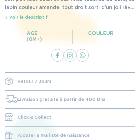
lapin couleur amande, tout droit sorti d’un joli rêve,
ravira tous les petits. Présenté dans une belle
Voir le descriptif
boîte, c’est le cadeau idéal dès la naissance.
Lavable à 30°.
AGE
COULEUR
(0M+)
Retour 7 Jours
Livraison gratuite à partir de 400 Dhs
Click & Collect
Ajouter a ma liste de naissance