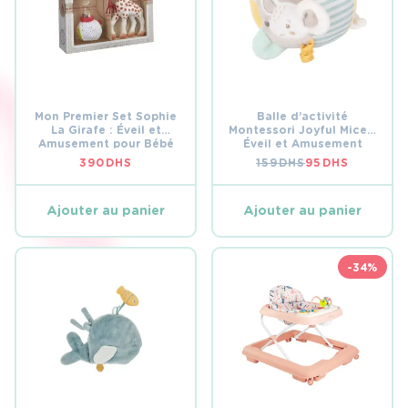
Mon Premier Set Sophie
Balle d’activité
La Girafe : Éveil et
Montessori Joyful Mice –
Amusement pour Bébé
Éveil et Amusement
390
DHS
159
DHS
95
DHS
LE
LE
PRIX
PRIX
INITIAL
ACTUEL
ÉTAIT :
EST :
Ajouter au panier
Ajouter au panier
159 DHS.
95 DHS.
-34%