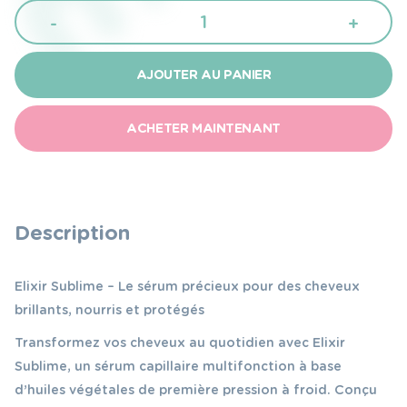
quantité
-
+
de
Noha
AJOUTER AU PANIER
serum
elixir
ACHETER MAINTENANT
sublime
pour
femme
enceinte
Description
et
allaitante
Elixir Sublime – Le sérum précieux pour des cheveux
brillants, nourris et protégés
Transformez vos cheveux au quotidien avec Elixir
Sublime, un sérum capillaire multifonction à base
d’huiles végétales de première pression à froid. Conçu