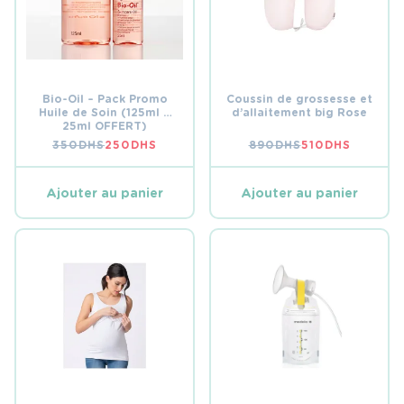
Bio-Oil – Pack Promo
Coussin de grossesse et
Huile de Soin (125ml +
d’allaitement big Rose
25ml OFFERT)
350
DHS
250
DHS
890
DHS
510
DHS
LE
LE
LE
LE
PRIX
PRIX
PRIX
PRIX
INITIAL
ACTUEL
INITIAL
ACTUEL
ÉTAIT :
EST :
ÉTAIT :
EST :
Ajouter au panier
Ajouter au panier
350 DHS.
250 DHS.
890 DHS.
510 DHS.