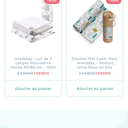
-40%
-48%
Interbaby – Lot de 3
Doudou Plat Carré ‘Ours’
Langes Mousseline
Interbaby – Velours
Panda 80×80 cm – 100%
Ultra-Doux en Gris
Coton Gris
249
DHS
149
DHS
249
DHS
129
DHS
LE
LE
LE
LE
PRIX
PRIX
PRIX
PRIX
INITIAL
ACTUEL
INITIAL
ACTUEL
ÉTAIT :
EST :
ÉTAIT :
EST :
Ajouter au panier
Ajouter au panier
249 DHS.
149 DHS.
249 DHS.
129 DHS.