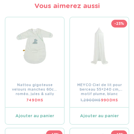
Vous aimerez aussi
-23%
Nattou gigoteuse
MEYCO Ciel de lit pour
velours manches 60cm
berceau 55×240 cm,
roméo, jules & sally
motif plume, blanc
cassé
749
DHS
1,290
DHS
990
DHS
LE
LE
PRIX
PRIX
INITIAL
ACTUEL
ÉTAIT :
EST :
Ajouter au panier
Ajouter au panier
1,290 DHS.
990 DHS.