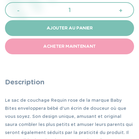
quantité
-
+
de
Baby
AJOUTER AU PANIER
Bites
Sac
ACHETER MAINTENANT
de
couchage
requin
rose
Description
2
à
Le sac de couchage Requin rose de la marque Baby
6
Bites enveloppera bébé d’un écrin de douceur où que
ans
vous soyez. Son design unique, amusant et original
saura combler les plus petits et amuser leurs parents qui
seront également séduits par la praticité du produit. Il