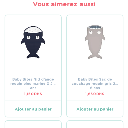
Vous aimerez aussi
Baby Bites Nid d’ange
Baby Bites Sac de
requin bleu marine 0 à 2
couchage requin gris 2 à
ans
6 ans
1,150
DHS
1,650
DHS
Ajouter au panier
Ajouter au panier