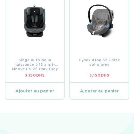
Siège auto de la
Cybex Aton S2 i-Size
naissance à 12 ans i-
soho grey
Moove i-SIZE Dark Grey
Group 0-1-2-3
3,150
DHS
3,150
DHS
Ajouter au panier
Ajouter au panier