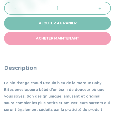
quantité
-
+
de
Baby
AJOUTER AU PANIER
Bites
Nid
ACHETER MAINTENANT
d'ange
requin
bleu
0
Description
à
2
Le nid d’ange chaud Requin bleu de la marque Baby
ans
Bites enveloppera bébé d’un écrin de douceur où que
vous soyez. Son design unique, amusant et original
saura combler les plus petits et amuser leurs parents qui
seront également séduits par la praticité du produit. Il