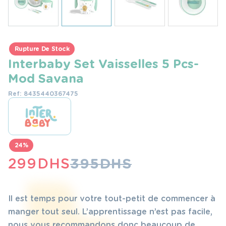
Rupture De Stock
Interbaby Set Vaisselles 5 Pcs-
Mod Savana
Ref: 8435440367475
24%
LE
LE
299
DHS
395
DHS
PRIX
PRIX
INITIAL
ACTUEL
Il est temps pour votre tout-petit de commencer à
ÉTAIT :
EST :
manger tout seul. L’apprentissage n’est pas facile,
nous vous recommandons donc beaucoup de