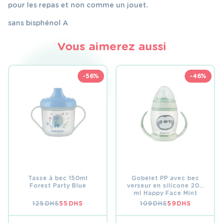
pour les repas et non comme un jouet.
sans bisphénol A
Vous aimerez aussi
-56%
-46%
Tasse à bec 150ml
Gobelet PP avec bec
Forest Party Blue
verseur en silicone 200
ml Happy Face Mint
125
DHS
55
DHS
109
DHS
59
DHS
LE
LE
LE
LE
PRIX
PRIX
PRIX
PRIX
INITIAL
ACTUEL
INITIAL
ACTUEL