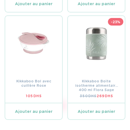
ÉTAIT :
EST :
ÉTAIT :
EST :
Ajouter au panier
Ajouter au panier
125 DHS.
55 DHS.
109 DHS.
59 DHS.
-23%
Kikkaboo Bol avec
Kikkaboo Boîte
cuillère Rose
isotherme alimentaire
400 ml Flora Sage
105
DHS
350
DHS
269
DHS
LE
LE
PRIX
PRIX
INITIAL
ACTUEL
ÉTAIT :
EST :
Ajouter au panier
Ajouter au panier
350 DHS.
269 DHS.