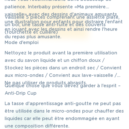
395 DHS.
299 DHS.
patience. Interbaby présente « Ma première
vaisselle » avec des dessins d’animaux amusants,
Vaisselle 5 pièces comprenant une assiette plate,
une illustration pour enfants pour distraire l’enfant
un bol, une tasse anti-fuite et des couverts
en jouant avec les dessins et ainsi rendre l’heure
(fourchette et cuillère)
du repas plus amusante.
Mode d’emploi
Nettoyez le produit avant la première utilisation
avec du savon liquide et un chiffon doux /
Stockez les pièces dans un endroit sec / Convient
aux micro-ondes / Convient aux lave-vaisselle /
Ne pas utiliser de produits abrasifs.
Quelque chose que vous devez garder à l’esprit –
Anti-Drip Cup
La tasse d’apprentissage anti-goutte ne peut pas
être utilisée dans le micro-ondes pour chauffer des
liquides car elle peut être endommagée en ayant
une composition différente.