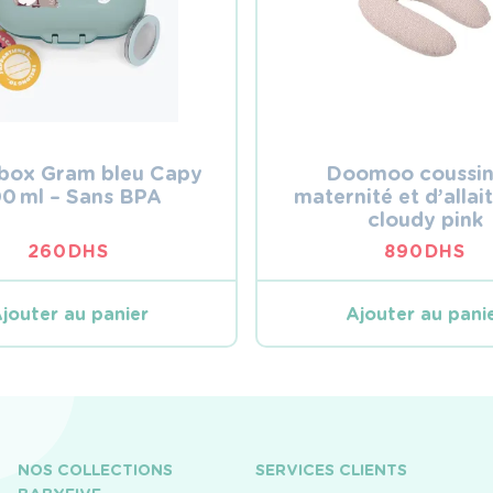
box Gram bleu Capy
Doomoo coussin
0 ml – Sans BPA
maternité et d’alla
cloudy pink
260
DHS
890
DHS
jouter au panier
Ajouter au pani
NOS COLLECTIONS
SERVICES CLIENTS