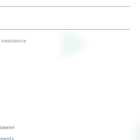
e naissance
gobelet
ements