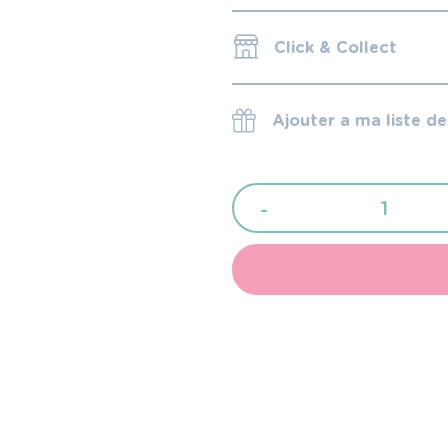
Click & Collect
Ajouter a ma liste d
quantité
-
de
Bbox
mini
boîte
à
lunch
flamingo
fizz