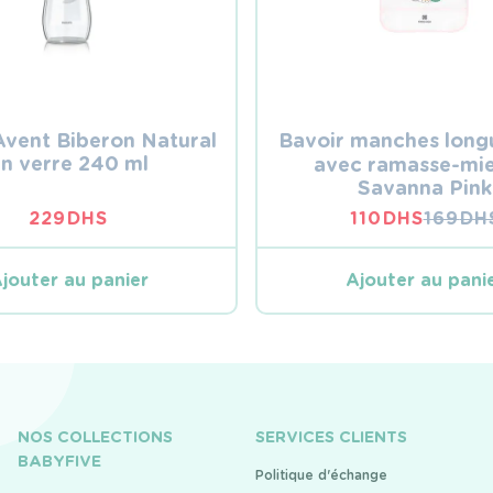
 Avent Biberon Natural
Bavoir manches long
n verre 240 ml
avec ramasse-mie
Savanna Pink
229
DHS
110
DHS
169
DH
LE
LE
PRIX
PRIX
INITIA
ACTUE
jouter au panier
Ajouter au pani
ÉTAIT :
EST :
169 DH
110 DHS
NOS COLLECTIONS
SERVICES CLIENTS
BABYFIVE
Politique d'échange