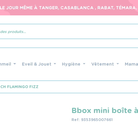
 LE JOUR MÊME À TANGER, CASABLANCA , RABAT, TÉMARA, 
mmeil
Eveil & Jouet
Hygiène
Vêtement
Mam
NCH FLAMINGO FIZZ
Bbox mini boîte à
Ref: 9353965007661