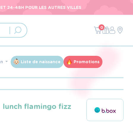
ET 24-48H POUR LES AUTRES VILLES
0
an
Liste de naissance
Promotions
 lunch flamingo fizz