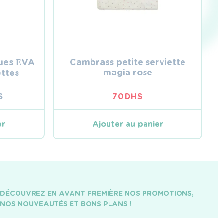
ues ЕVA
Cambrass petite serviette
magia rose
ttes
S
70
DHS
L
L
er
Ajouter au panier
S.
.
DÉCOUVREZ EN AVANT PREMIÈRE NOS PROMOTIONS,
NOS NOUVEAUTÉS ET BONS PLANS !