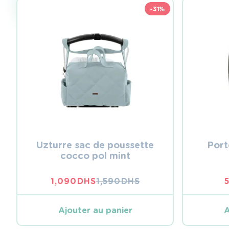
-31%
Uzturre sac de poussette
Port
cocco pol mint
1,090
DHS
1,590
DHS
LE
LE
PRIX
PRIX
INITIAL
ACTUEL
Ajouter au panier
A
ÉTAIT :
EST :
1,590 DHS.
1,090 DHS.