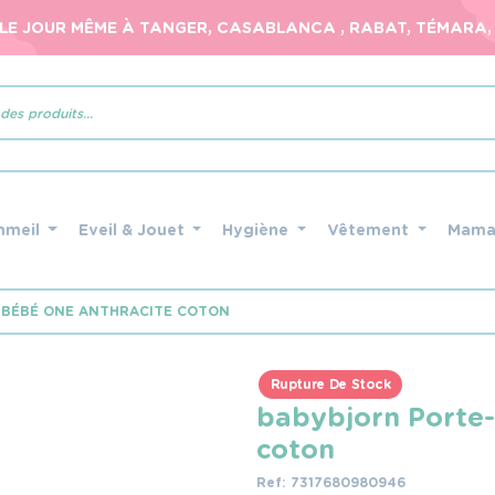
 LE JOUR MÊME À TANGER, CASABLANCA , RABAT, TÉMARA, 
mmeil
Eveil & Jouet
Hygiène
Vêtement
Mam
BÉBÉ ONE ANTHRACITE COTON
Rupture De Stock
babybjorn Porte-
coton
Ref: 7317680980946