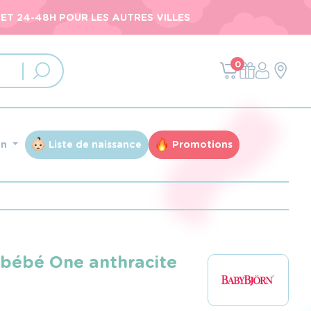
ET 24-48H POUR LES AUTRES VILLES
0
an
Liste de naissance
Promotions
bébé One anthracite