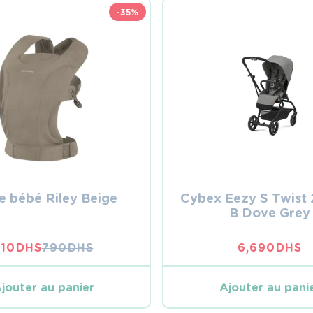
-35%
e bébé Riley Beige
Cybex Eezy S Twist 
B Dove Grey
510
DHS
790
DHS
6,690
DHS
LE
LE
PRIX
PRIX
INITIAL
ACTUEL
jouter au panier
Ajouter au pani
ÉTAIT :
EST :
790 DHS.
510 DHS.