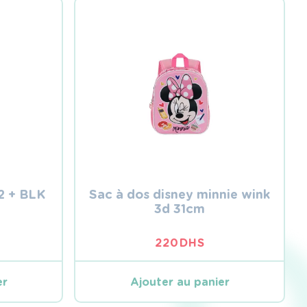
2 + BLK
Sac à dos disney minnie wink
3d 31cm
220
DHS
er
Ajouter au panier