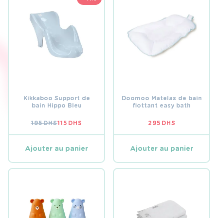
Kikkaboo Support de
Doomoo Matelas de bain
bain Hippo Bleu
flottant easy bath
195
DHS
115
DHS
295
DHS
LE
LE
PRIX
PRIX
INITIAL
ACTUEL
ÉTAIT :
EST :
Ajouter au panier
Ajouter au panier
195 DHS.
115 DHS.