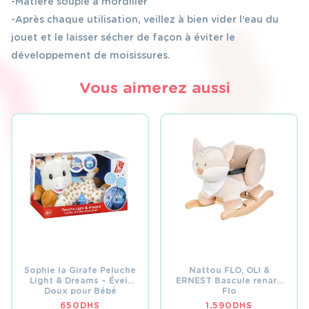
-Matière souple à mordiller
-Après chaque utilisation, veillez à bien vider l’eau du
jouet et le laisser sécher de façon à éviter le
développement de moisissures.
Vous aimerez aussi
Sophie la Girafe Peluche
Nattou FLO, OLI &
Light & Dreams – Éveil
ERNEST Bascule renard
Doux pour Bébé
Flo
650
DHS
1,590
DHS