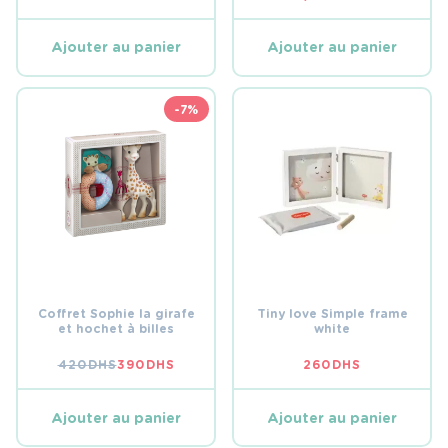
Ajouter au panier
Ajouter au panier
-7%
Coffret Sophie la girafe
Tiny love Simple frame
et hochet à billes
white
420
DHS
390
DHS
260
DHS
LE
LE
PRIX
PRIX
INITIAL
ACTUEL
ÉTAIT :
EST :
Ajouter au panier
Ajouter au panier
420 DHS.
390 DHS.