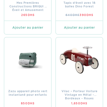
Mes Premières
Tapis d’éveil avec 18
Constructions BRIQUI –
balles Dino Forest
Éveil et Amusement
avec LUDI
265
DHS
640
DHS
390
DHS
LE
LE
PRIX
PRIX
INITIAL
ACTUEL
ÉTAIT :
EST :
Ajouter au panier
Ajouter au panier
640 DHS.
390 DHS.
Zazu appareil photo vert
Vilac – Porteur Voiture
instantané pour enfants
Vintage en Métal –
Bordeaux – Roues
Silencieuses (18 Mois+)
850
DHS
1,650
DHS