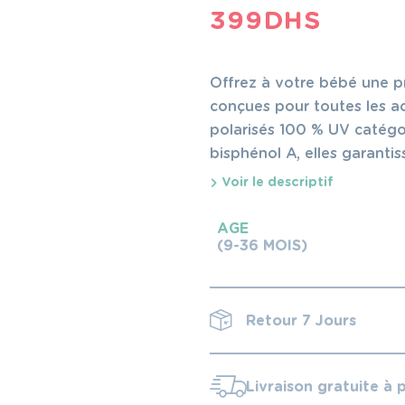
399
DHS
Offrez à votre bébé une pr
conçues pour toutes les ac
polarisés 100 % UV catégor
bisphénol A, elles garantis
de votre enfant.
Voir le descriptif
AGE
(9-36 MOIS)
Retour 7 Jours
Livraison gratuite à 