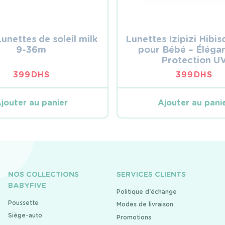
Lunettes de soleil milk
Lunettes Izipizi Hibi
9-36m
pour Bébé – Éléga
Protection U
399
DHS
399
DHS
jouter au panier
Ajouter au pani
NOS COLLECTIONS
SERVICES CLIENTS
BABYFIVE
Politique d'échange
Poussette
Modes de livraison
Siège-auto
Promotions