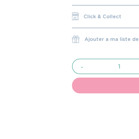
Click & Collect
Ajouter a ma liste d
quantité
-
de
Izipizi
lunettes
de
soleil
kids
scarlet
9-