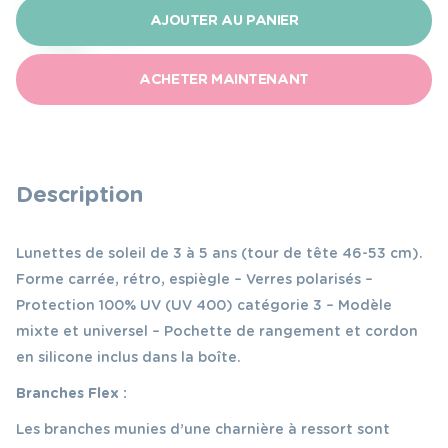
Izipizi
AJOUTER AU PANIER
Lunettes
de
ACHETER MAINTENANT
soleil
kids+
noir
modèle
Description
c
3-
Lunettes de soleil de 3 à 5 ans (tour de tête 46-53 cm).
5
Forme carrée, rétro, espiègle – Verres polarisés –
ans
Protection 100% UV (UV 400) catégorie 3 – Modèle
mixte et universel – Pochette de rangement et cordon
en silicone inclus dans la boîte.
Branches Flex :
Les branches munies d’une charnière à ressort sont