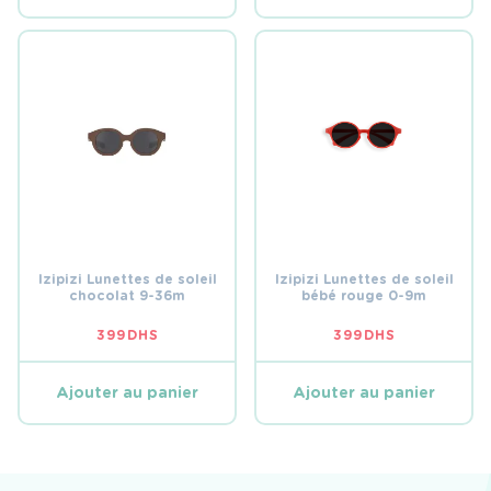
350 DHS.
279 DHS.
Izipizi Lunettes de soleil
Izipizi Lunettes de soleil
chocolat 9-36m
bébé rouge 0-9m
399
DHS
399
DHS
Ajouter au panier
Ajouter au panier