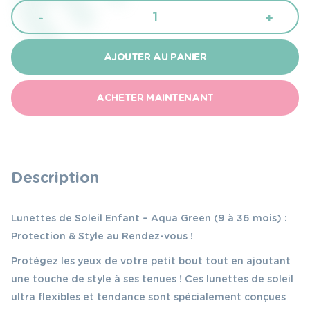
quantité
-
+
de
Izipizi
AJOUTER AU PANIER
Lunettes
de
ACHETER MAINTENANT
soleil
aqua
green
9-
Description
36m
Lunettes de Soleil Enfant – Aqua Green (9 à 36 mois) :
Protection & Style au Rendez-vous !
Protégez les yeux de votre petit bout tout en ajoutant
une touche de style à ses tenues ! Ces lunettes de soleil
ultra flexibles et tendance sont spécialement conçues