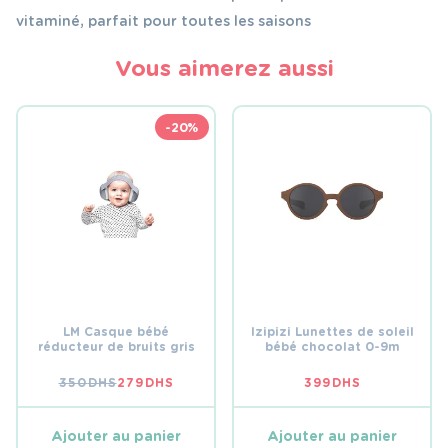
vitaminé, parfait pour toutes les saisons
Vous aimerez aussi
-20%
LM Casque bébé
Izipizi Lunettes de soleil
réducteur de bruits gris
bébé chocolat 0-9m
350
DHS
279
DHS
399
DHS
LE
LE
PRIX
PRIX
INITIAL
ACTUEL
ÉTAIT :
EST :
Ajouter au panier
Ajouter au panier