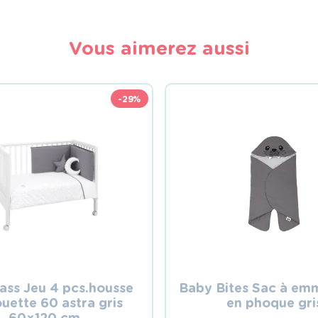
Vous aimerez aussi
-29%
ss Jeu 4 pcs.housse
Baby Bites Sac à emm
uette 60 astra gris
en phoque gri
60×120 cm