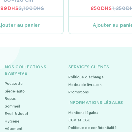
499
DHS
2,100
DHS
850
DHS
1,250
D
LE
LE
LE
LE
PRIX
PRIX
PRIX
PRIX
INITIAL
ACTUEL
INITIA
ACTUE
jouter au panier
Ajouter au pani
ÉTAIT :
EST :
ÉTAIT :
EST :
2,100 DHS.
1,499 DHS.
1,250 D
850 DH
NOS COLLECTIONS
SERVICES CLIENTS
BABYFIVE
Politique d'échange
Poussette
Modes de livraison
Siège-auto
Promotions
Repas
INFORMATIONS LÉGALES
Sommeil
Mentions légales
Eveil & Jouet
CGV et CGU
Hygiène
Politique de confidentialité
Vêtement