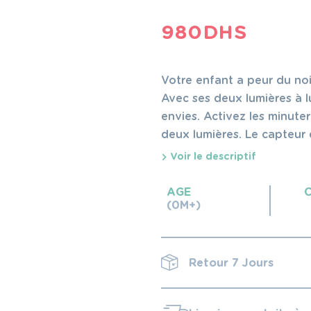
980
DHS
Votre enfant a peur du noir 
Avec ses deux lumières à l
envies. Activez les minut
deux lumières. Le capteur 
fois que votre enfant se rév
Voir le descriptif
AGE
(0M+)
Retour 7 Jours