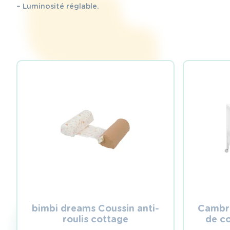
– Luminosité réglable.
bimbi dreams Coussin anti-
Cambra
roulis cottage
de co