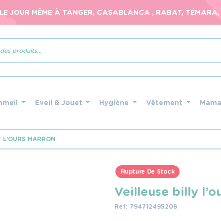
 LE JOUR MÊME À TANGER, CASABLANCA , RABAT, TÉMARA, 
mmeil
Eveil & Jouet
Hygiène
Vêtement
Mam
Y L’OURS MARRON
Rupture De Stock
Veilleuse billy l’
Ref: 794712495208