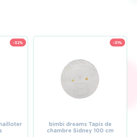
-32%
-31%
ailloter
bimbi dreams Tapis de
s
chambre Sidney 100 cm