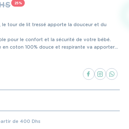
HS
25%
 le tour de lit tressé apporte la douceur et du
le pour le confort et la sécurité de votre bébé.
e en coton 100% douce et respirante va apporter
fort nécessaire pour le sommeil et les mouvements
une sécurité supplémentaire au lit de votre bébé.
partir de 400 Dhs