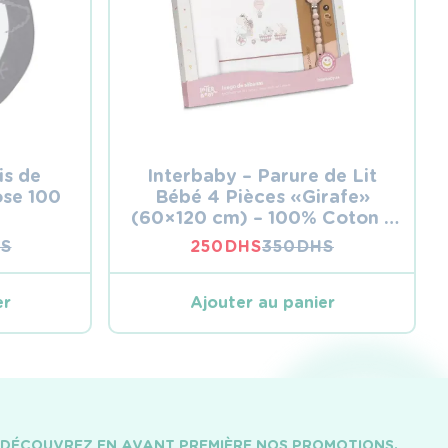
is de
Interbaby – Parure de Lit
se 100
Bébé 4 Pièces « Girafe »
(60×120 cm) – 100% Coton –
Blanc/Rose Foncé
S
250
DHS
350
DHS
LE
LE
PRIX
PRIX
L
L
INITIAL
ACTUEL
er
Ajouter au panier
ÉTAIT :
EST :
S.
S.
350 DHS.
250 DHS.
DÉCOUVREZ EN AVANT PREMIÈRE NOS PROMOTIONS,