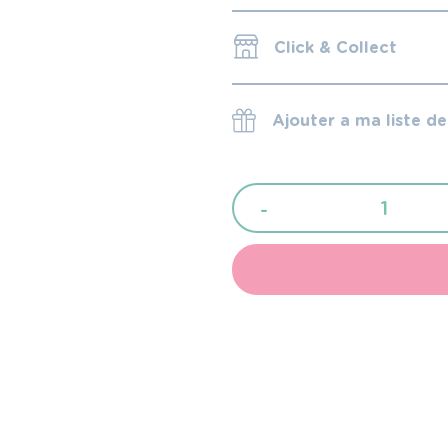
Click & Collect
Ajouter a ma liste d
quantité
-
de
Tour
de
lit
tressé
3
metres
blanc