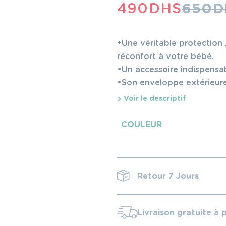
LE
LE
490
DHS
650
D
PRIX
PRIX
INITIAL
ACTUEL
•Une véritable protection ,
ÉTAIT :
EST :
réconfort à votre bébé.
•Un accessoire indispensab
650 DHS.
490 DHS.
•Son enveloppe extérieur
de la douceur et du récon
Voir le descriptif
de votre bébé, il apporte 
COULEUR
Retour 7 Jours
Livraison gratuite à 