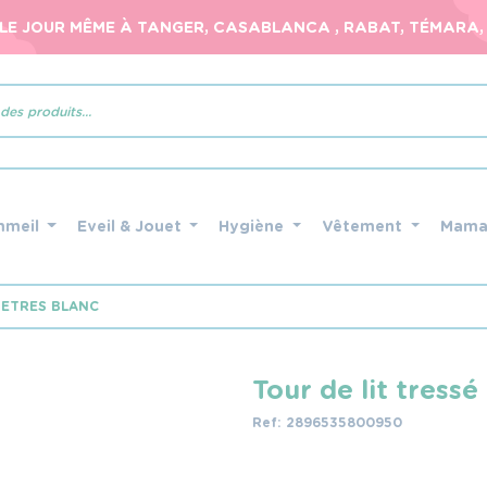
 LE JOUR MÊME À TANGER, CASABLANCA , RABAT, TÉMARA, 
mmeil
Eveil & Jouet
Hygiène
Vêtement
Mam
METRES BLANC
Tour de lit tress
Ref: 2896535800950