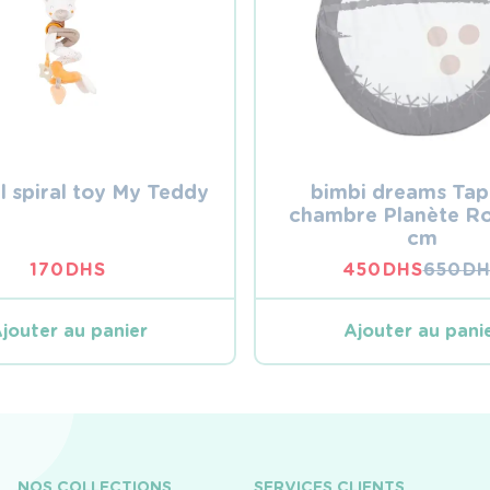
l spiral toy My Teddy
bimbi dreams Tap
chambre Planète Ro
cm
170
DHS
450
DHS
650
DH
LE
LE
PRIX
PRIX
INITIA
ACTUE
jouter au panier
Ajouter au pani
ÉTAIT :
EST :
650 DH
450 DH
NOS COLLECTIONS
SERVICES CLIENTS