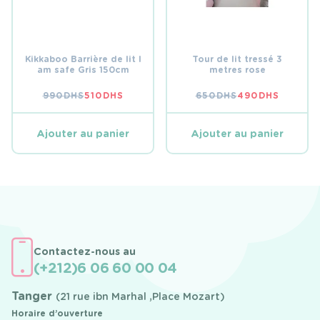
Kikkaboo Barrière de lit I
Tour de lit tressé 3
am safe Gris 150cm
metres rose
990
DHS
510
DHS
650
DHS
490
DHS
LE
LE
LE
LE
PRIX
PRIX
PRIX
PRIX
INITIAL
ACTUEL
INITIAL
ACTUEL
ÉTAIT :
EST :
ÉTAIT :
EST :
Ajouter au panier
Ajouter au panier
990 DHS.
510 DHS.
650 DHS.
490 DHS.
Contactez-nous au
(+212)6 06 60 00 04
Tanger
(21 rue ibn Marhal ,Place Mozart)
Horaire d’ouverture