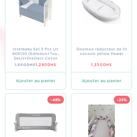
Interbaby Set 3 Pcs Lit
Doomoo réducteur de lit
60X120 (Edredon+Tour
cocoon yellow flower
DeLit+Oreiller)-Coton
NidD’Abeille-Mod.Viggo-
1,550
DHS
1,290
DHS
1,350
DHS
LE
LE
Pétrole
PRIX
PRIX
INITIAL
ACTUEL
ÉTAIT :
EST :
Ajouter au panier
Ajouter au panier
1,550 DHS.
1,290 DHS.
-48%
-25%