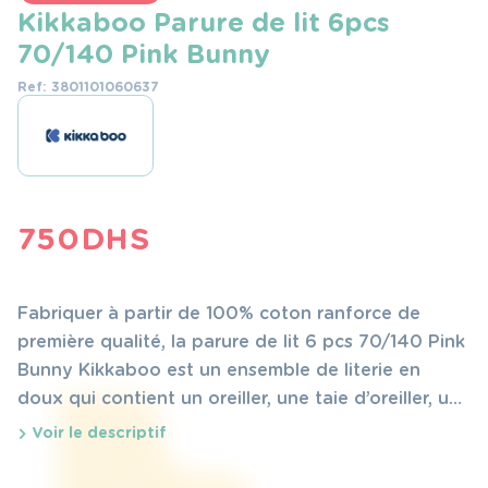
Kikkaboo Parure de lit 6pcs
70/140 Pink Bunny
Ref: 3801101060637
750
DHS
Fabriquer à partir de 100% coton ranforce de
première qualité, la parure de lit 6 pcs 70/140 Pink
Bunny Kikkaboo est un ensemble de literie en
doux qui contient un oreiller, une taie d’oreiller, une
couette, une housse de couette, un drap-housse
Voir le descriptif
et un demi tour de lit.