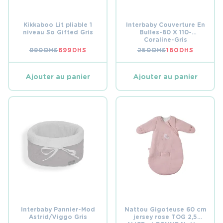
Kikkaboo Lit pliable 1
Interbaby Couverture En
niveau So Gifted Gris
Bulles-80 X 110-
Coraline-Gris
990
DHS
699
DHS
250
DHS
180
DHS
LE
LE
LE
LE
PRIX
PRIX
PRIX
PRIX
INITIAL
ACTUEL
INITIAL
ACTUEL
ÉTAIT :
EST :
ÉTAIT :
EST :
Ajouter au panier
Ajouter au panier
990 DHS.
699 DHS.
250 DHS.
180 DHS.
Interbaby Pannier-Mod
Nattou Gigoteuse 60 cm
Astrid/Viggo Gris
jersey rose TOG 2,5