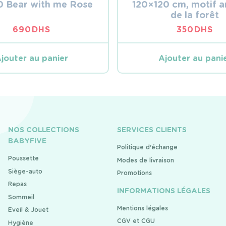
0 Bear with me Rose
120×120 cm, motif 
de la forêt
690
DHS
350
DHS
jouter au panier
Ajouter au pani
NOS COLLECTIONS
SERVICES CLIENTS
BABYFIVE
Politique d'échange
Poussette
Modes de livraison
Siège-auto
Promotions
Repas
INFORMATIONS LÉGALES
Sommeil
Mentions légales
Eveil & Jouet
CGV et CGU
Hygiène