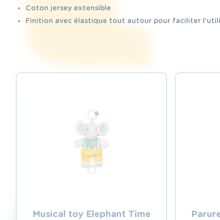
Coton jersey extensible
Finition avec élastique tout autour pour faciliter l’uti
Musical toy Elephant Time
Parure