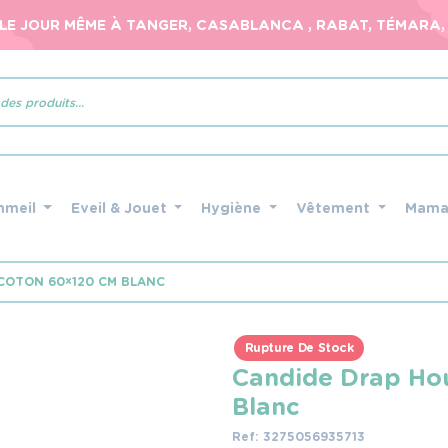
 LE JOUR MÊME À TANGER, CASABLANCA , RABAT, TÉMARA, 
mmeil
Eveil & Jouet
Hygiène
Vêtement
Mam
COTON 60×120 CM BLANC
Rupture De Stock
Candide Drap Ho
Blanc
Ref: 3275056935713