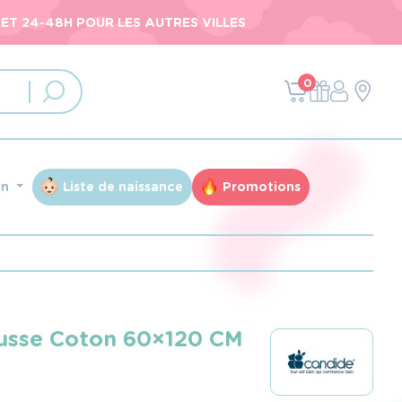
ET 24-48H POUR LES AUTRES VILLES
0
an
Liste de naissance
Promotions
usse Coton 60×120 CM