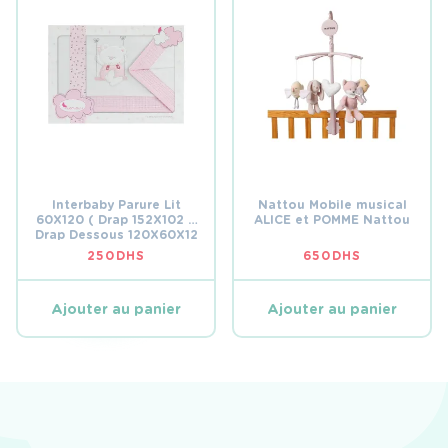
Interbaby Parure Lit
Nattou Mobile musical
60X120 ( Drap 152X102 +
ALICE et POMME Nattou
Drap Dessous 120X60X12
+ Coussin 60X30)Rose
250
DHS
650
DHS
Ajouter au panier
Ajouter au panier