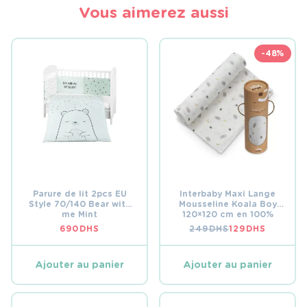
Vous aimerez aussi
-48%
Parure de lit 2pcs EU
Interbaby Maxi Lange
Style 70/140 Bear with
Mousseline Koala Boy
me Mint
120×120 cm en 100%
Coton
690
DHS
249
DHS
129
DHS
LE
LE
PRIX
PRIX
INITIAL
ACTUEL
ÉTAIT :
EST :
Ajouter au panier
Ajouter au panier
249 DHS.
129 DHS.