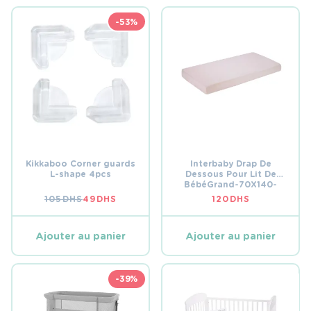
-53%
Kikkaboo Corner guards
Interbaby Drap De
L-shape 4pcs
Dessous Pour Lit De
BébéGrand-70X140-
Popelin 100% Coton-
105
DHS
49
DHS
120
DHS
LE
LE
Rose
PRIX
PRIX
INITIAL
ACTUEL
ÉTAIT :
EST :
Ajouter au panier
Ajouter au panier
105 DHS.
49 DHS.
-39%