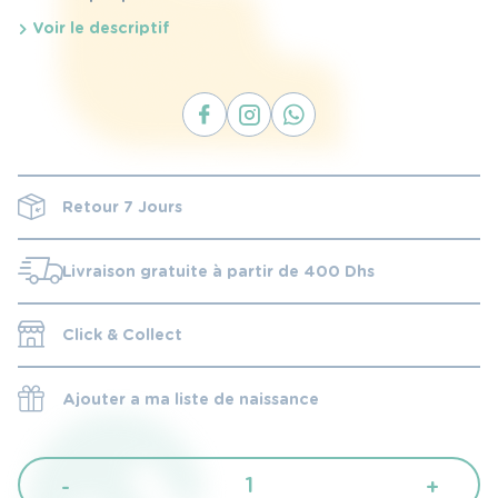
espace sur-mesure, il recrée la chaleur rassurante
Voir le descriptif
du ventre maternel, facilitant ainsi une transition
naturelle vers son lit ou son parc, pour des instants
paisibles et réconfortants.
Retour 7 Jours
Livraison gratuite à partir de 400 Dhs
Click & Collect
Ajouter a ma liste de naissance
quantité
-
+