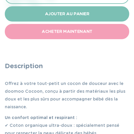
de
Doomoo
AJOUTER AU PANIER
réducteur
de
ACHETER MAINTENANT
lit
cocoon
chine
rose
Description
Offrez à votre tout-petit un cocon de douceur avec le
doomoo Cocoon, conçu à partir des matériaux les plus
doux et les plus sûrs pour accompagner bébé dès la
naissance.
Un confort optimal et respirant :
✔ Coton organique ultra-doux : spécialement pensé
pour respecter la peau délicate des bébés.