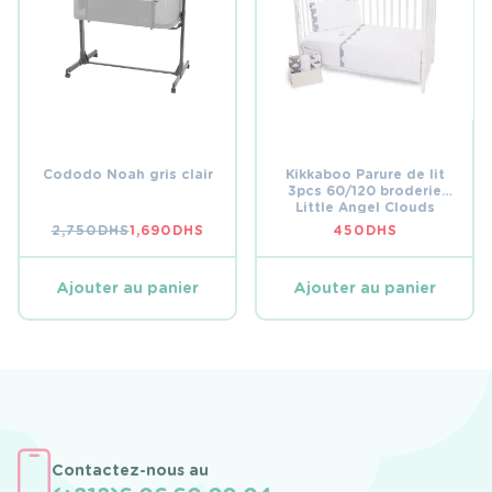
Cododo Noah gris clair
Kikkaboo Parure de lit
3pcs 60/120 broderie
Little Angel Clouds
2,750
DHS
1,690
DHS
450
DHS
LE
LE
PRIX
PRIX
INITIAL
ACTUEL
ÉTAIT :
EST :
Ajouter au panier
Ajouter au panier
2,750 DHS.
1,690 DHS.
Contactez-nous au