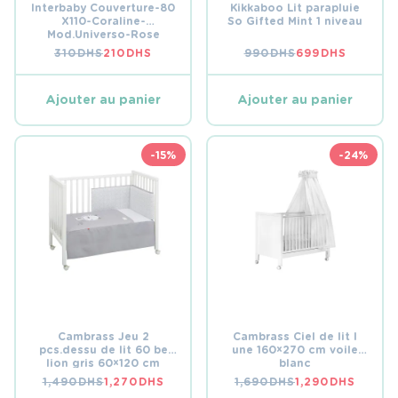
Interbaby Couverture-80
Kikkaboo Lit parapluie
X110-Coraline-
So Gifted Mint 1 niveau
Mod.Universo-Rose
310
DHS
210
DHS
990
DHS
699
DHS
LE
LE
LE
LE
PRIX
PRIX
PRIX
PRIX
INITIAL
ACTUEL
INITIAL
ACTUEL
ÉTAIT :
EST :
ÉTAIT :
EST :
Ajouter au panier
Ajouter au panier
310 DHS.
210 DHS.
990 DHS.
699 DHS.
-15%
-24%
Cambrass Jeu 2
Cambrass Ciel de lit l
pcs.dessu de lit 60 be
une 160×270 cm voile
lion gris 60×120 cm
blanc
1,490
DHS
1,270
DHS
1,690
DHS
1,290
DHS
LE
LE
LE
LE