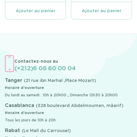
PRIX
PRIX
PRIX
PRIX
INITIAL
ACTUEL
INITIAL
ACTUEL
ÉTAIT :
EST :
ÉTAIT :
EST :
Ajouter au panier
Ajouter au panier
1,490 DHS.
1,270 DHS.
1,690 DHS.
1,290 DHS.
Contactez-nous au
(+212)6 06 60 00 04
Tanger
(21 rue ibn Marhal ,Place Mozart)
Horaire d’ouverture
Du lundi au samedi : 10h à 20h00 , Dimanche 12h30 à 20h00
Casablanca
(328 boulevard Abdelmoumen, mâarif)
Horaire d’ouverture
Tous les jours de 10h à 20h
Rabat
(Le Mall du Carrousel)