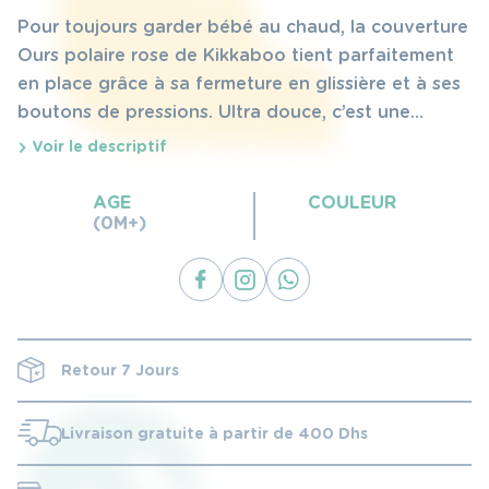
Pour toujours garder bébé au chaud, la couverture
Ours polaire rose de Kikkaboo tient parfaitement
en place grâce à sa fermeture en glissière et à ses
boutons de pressions. Ultra douce, c’est une
enveloppe de bébé douillette.
Voir le descriptif
AGE
COULEUR
(0M+)
Retour 7 Jours
Livraison gratuite à partir de 400 Dhs