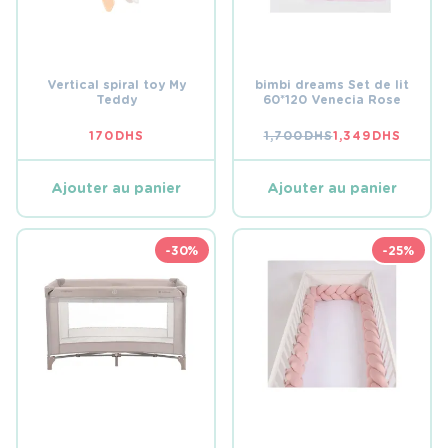
Vertical spiral toy My
bimbi dreams Set de lit
Teddy
60*120 Venecia Rose
170
DHS
1,700
DHS
1,349
DHS
LE
LE
PRIX
PRIX
INITIAL
ACTUEL
ÉTAIT :
EST :
Ajouter au panier
Ajouter au panier
1,700 DHS.
1,349 DHS.
-30%
-25%