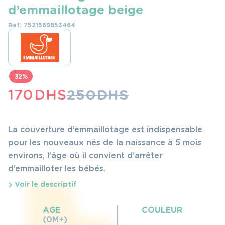
d’emmaillotage beige
Ref: 7521589853464
32%
LE
LE
170
DHS
250
DHS
PRIX
PRIX
INITIAL
ACTUEL
La couverture d’emmaillotage est indispensable
ÉTAIT :
EST :
pour les nouveaux nés de la naissance à 5 mois
environs, l’âge où il convient d’arrêter
250 DHS.
170 DHS.
d’emmailloter les bébés.
Voir le descriptif
AGE
COULEUR
(0M+)