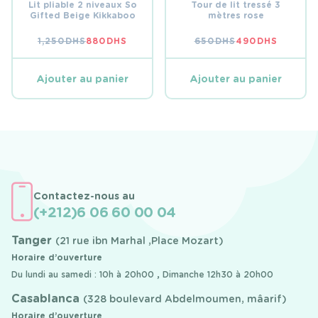
Lit pliable 2 niveaux So
Tour de lit tressé 3
Gifted Beige Kikkaboo
mètres rose
1,250
DHS
880
DHS
650
DHS
490
DHS
LE
LE
LE
LE
PRIX
PRIX
PRIX
PRIX
INITIAL
ACTUEL
INITIAL
ACTUEL
ÉTAIT :
EST :
ÉTAIT :
EST :
Ajouter au panier
Ajouter au panier
1,250 DHS.
880 DHS.
650 DHS.
490 DHS.
Contactez-nous au
(+212)6 06 60 00 04
Tanger
(21 rue ibn Marhal ,Place Mozart)
Horaire d’ouverture
Du lundi au samedi : 10h à 20h00 , Dimanche 12h30 à 20h00
Casablanca
(328 boulevard Abdelmoumen, mâarif)
Horaire d’ouverture