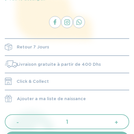
Retour 7 Jours
Livraison gratuite à partir de 400 Dhs
Click & Collect
Ajouter a ma liste de naissance
quantité
-
+
de