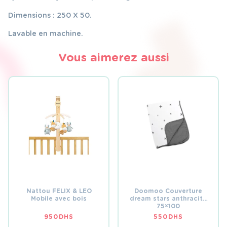
Dimensions : 250 X 50.
Lavable en machine.
Vous aimerez aussi
Nattou FELIX & LEO
Doomoo Couverture
Mobile avec bois
dream stars anthracite
75×100
950
DHS
550
DHS