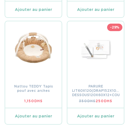
Ajouter au panier
Ajouter au panier
-29%
Nattou TEDDY Tapis
PARURE
pouf avec arches
LIT60X120(DRAP152X102+DRA
DESSOUS120X60X12+COUSSI
SUCETTE)COTON-MOD.
1,150
DHS
350
DHS
250
DHS
LE
LE
ANIMALITOS-B/GRIS
PRIX
PRIX
INITIAL
ACTUEL
ÉTAIT :
EST :
Ajouter au panier
Ajouter au panier
350 DHS.
250 DHS.