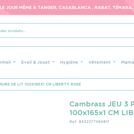
 LE JOUR MÊME À TANGER, CASABLANCA , RABAT, TÉMARA, 
mmeil
Eveil & Jouet
Hygiène
Vêtement
Mam
RURE DE LIT 100X165X1 CM LIBERTY ROSE
Cambrass JEU 3 
100x165x1 CM LI
Ref: 8432377484817