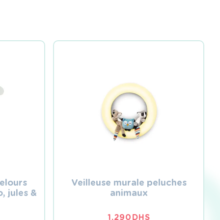
elours
Veilleuse murale peluches
 jules &
animaux
1,290
DHS