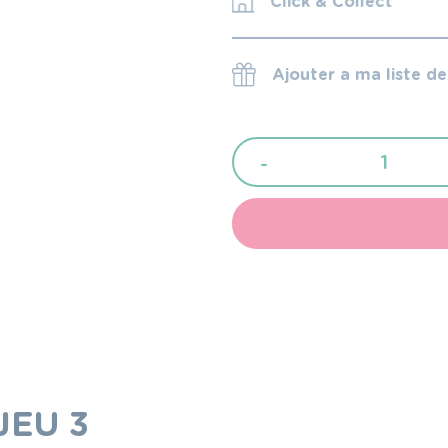
Click & Collect
Ajouter a ma liste d
quantité
-
de
Cambrass
JEU
3
PCS.PARURE
DE
LIT
100x165x1
JEU 3
CM