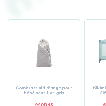
Cambrass nid d’ange pour
Kikka
bébé sensitive gris
Gif
990
DHS
6