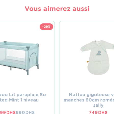
Vous aimerez aussi
-29%
boo Lit parapluie So
Nattou gigoteuse v
ted Mint 1 niveau
manches 60cm roméo,
sally
99
DHS
990
DHS
749
DHS