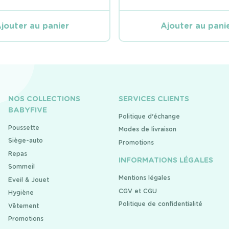
LE
LE
PRIX
PRIX
INITIAL
ACTUEL
jouter au panier
Ajouter au pani
ÉTAIT :
EST :
990 DHS.
699 DHS.
NOS COLLECTIONS
SERVICES CLIENTS
BABYFIVE
Politique d'échange
Poussette
Modes de livraison
Siège-auto
Promotions
Repas
INFORMATIONS LÉGALES
Sommeil
Mentions légales
Eveil & Jouet
CGV et CGU
Hygiène
Politique de confidentialité
Vêtement
Promotions