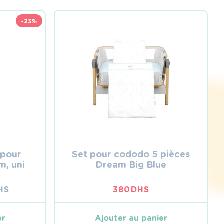
-23%
 pour
Set pour cododo 5 pièces
, uni
Dream Big Blue
HS
380
DHS
L
L
er
Ajouter au panier