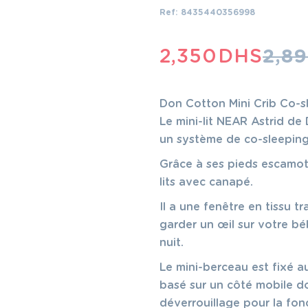
Ref: 8435440356998
LE
LE
2,350
DHS
2,8
PRIX
PRIX
INITIAL
ACTUEL
Don Cotton Mini Crib Co-s
ÉTAIT :
EST :
Le mini-lit NEAR Astrid de
un système de co-sleeping 
2,890 DHS.
2,350 DHS.
Grâce à ses pieds escamotab
lits avec canapé.
Il a une fenêtre en tissu t
garder un œil sur votre bé
nuit.
Le mini-berceau est fixé a
basé sur un côté mobile d
déverrouillage pour la fon