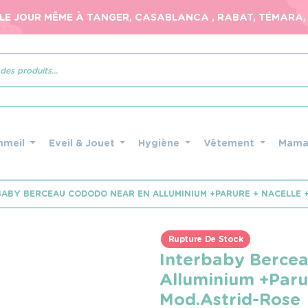
 LE JOUR MÊME À TANGER, CASABLANCA , RABAT, TÉMARA, 
mmeil
Eveil & Jouet
Hygiène
Vêtement
Mam
BABY BERCEAU CODODO NEAR EN ALLUMINIUM +PARURE + NACELLE 
Rupture De Stock
Interbaby Berce
Alluminium +Parur
Mod.Astrid-Rose