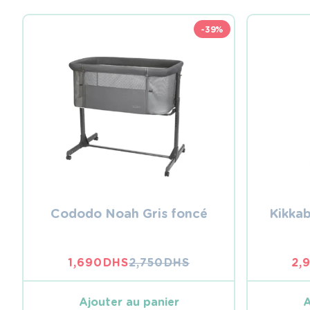
-39%
Cododo Noah Gris foncé
Kikka
1,690
DHS
2,750
DHS
2,
LE
LE
PRIX
PRIX
INITIAL
ACTUEL
Ajouter au panier
A
ÉTAIT :
EST :