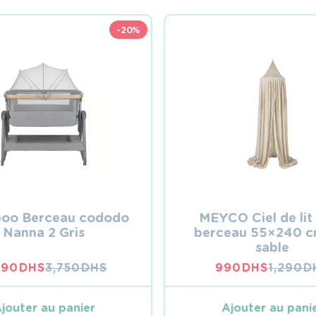
-20%
boo Berceau cododo
MEYCO Ciel de lit
Nanna 2 Gris
berceau 55×240 cm
sable
990
DHS
3,750
DHS
990
DHS
1,290
D
LE
LE
LE
LE
PRIX
PRIX
PRIX
PRIX
INITIAL
ACTUEL
INITIA
ACTUE
jouter au panier
Ajouter au pani
ÉTAIT :
EST :
ÉTAIT :
EST :