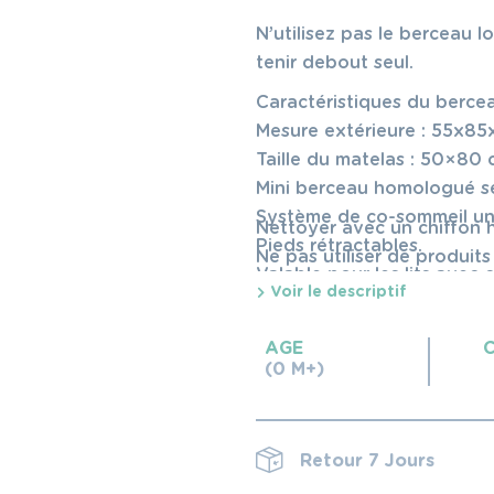
N’utilisez pas le berceau l
tenir debout seul.
Caractéristiques du berce
Mesure extérieure : 55x85x9
Taille du matelas : 50×80
Mini berceau homologué s
Système de co-sommeil uni
Nettoyer avec un chiffon 
Pieds rétractables.
Ne pas utiliser de produits
Valable pour les lits avec 
Voir le descriptif
Système à bascule.
4 roues indépendantes ave
AGE
6 hauteurs réglables.
(0 M+)
Valable pour les bébés de 
Ne convient pas aux bébés
Don Cotton
Retour 7 Jours
Instructions de nettoyage 