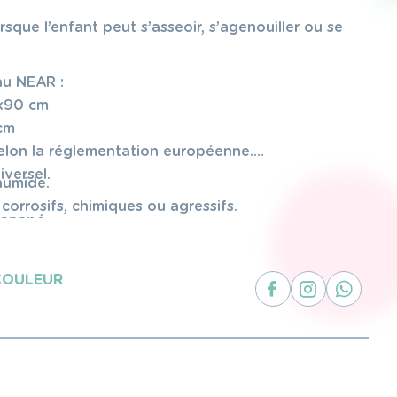
orsque l’enfant peut s’asseoir, s’agenouiller ou se
au NEAR :
0 ​​​​cm
 cm
elon la réglementation européenne.
versel.
humide.
 corrosifs, chimiques ou agressifs.
canapé.
c frein.
COULEUR
0 à 6 mois.
 pesant plus de 9 kilos.
: