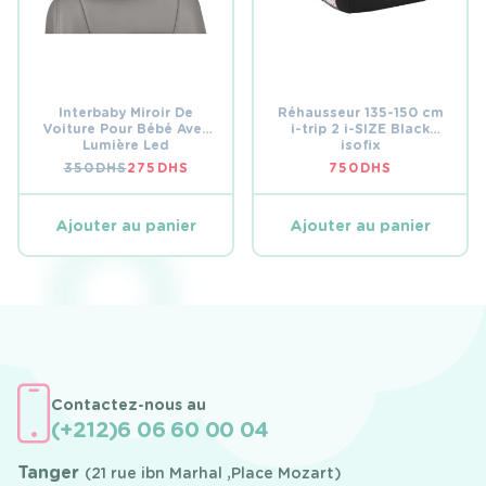
Interbaby Miroir De
Réhausseur 135-150 cm
Voiture Pour Bébé Avec
i-trip 2 i-SIZE Black
Lumière Led
isofix
350
DHS
275
DHS
750
DHS
LE
LE
PRIX
PRIX
INITIAL
ACTUEL
ÉTAIT :
EST :
Ajouter au panier
Ajouter au panier
350 DHS.
275 DHS.
Contactez-nous au
(+212)6 06 60 00 04
Tanger
(21 rue ibn Marhal ,Place Mozart)