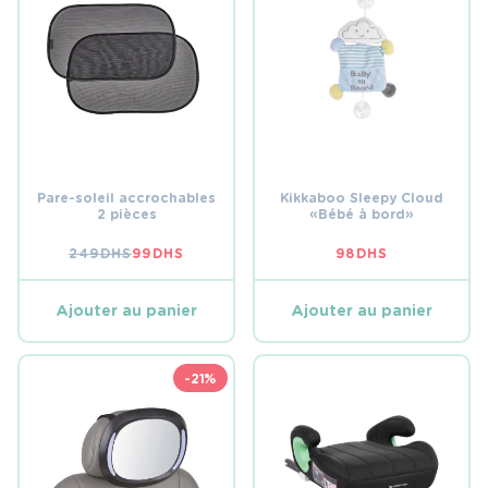
Pare-soleil accrochables
Kikkaboo Sleepy Cloud
2 pièces
« Bébé à bord »
249
DHS
99
DHS
98
DHS
LE
LE
PRIX
PRIX
INITIAL
ACTUEL
ÉTAIT :
EST :
Ajouter au panier
Ajouter au panier
249 DHS.
99 DHS.
-21%