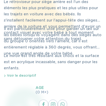
Le rétroviseur pour siège arrière est l’un des
éléments les plus pratiques et les plus utiles pour
les trajets en voiture avec des bébés. Ils
s’installent facilement sur l’appui-tête des sièges
arrière de la voiture et vous permettent d’avoir un
Il est particulièrement utile pour garder un œil sur
contact visuel avec votre bébé à tout moment
les bébés lorsqu’ils voyagent dans des sièges auto
sans détourner votre attention du trajet.
du groupe 0 orientés vers l’arrière, car il est
entièrement réglable à 360 degrés, vous offrant
une vue grand angle de votre bébé.
Le miroir est très résistant aux chocs et la surface
est en acrylique incassable, sans danger pour les
enfants.
Voir le descriptif
AGE
(0 M+)