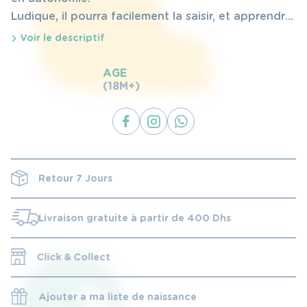
Ludique, il pourra facilement la saisir, et apprendra
à boire tout seul.
Voir le descriptif
AGE
(18M+)
Retour 7 Jours
Livraison gratuite à partir de 400 Dhs
Click & Collect
Ajouter a ma liste de naissance