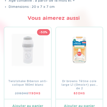
Age conseillé : à partir de 18 mois et +
Dimensions : 20 x 7 x 7 cm
Vous aimerez aussi
-50%
Twistshake Biberon anti-
Dr browns Tétine cole
colique 180ml blanc
large L1 (0mois+) pack
de 2
238
DHS
119
DHS
83
DHS
LE
LE
PRIX
PRIX
INITIAL
ACTUEL
ÉTAIT :
EST :
Ajouter au panier
Ajouter au panier