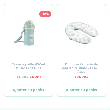
238 DHS.
119 DHS.
-18%
Tasse à paille 450ml
Doomoo Coussin de
Music Fest Mint
maternité Buddy Leaves
Aqua
165
DHS
135
DHS
890
DHS
LE
LE
PRIX
PRIX
INITIAL
ACTUEL
ÉTAIT :
EST :
Ajouter au panier
Ajouter au panier
165 DHS.
135 DHS.