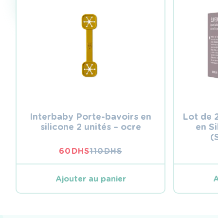
Interbaby Porte-bavoirs en
Lot de 
silicone 2 unités – ocre
en Si
(
60
DHS
110
DHS
LE
LE
PRIX
PRIX
INITIAL
ACTUEL
Ajouter au panier
A
ÉTAIT :
EST :
110 DHS.
60 DHS.