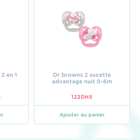
2 en 1
Dr browns 2 sucette
advantage nuit 0-6m
S
122
DHS
L
L
er
Ajouter au panier
.
.