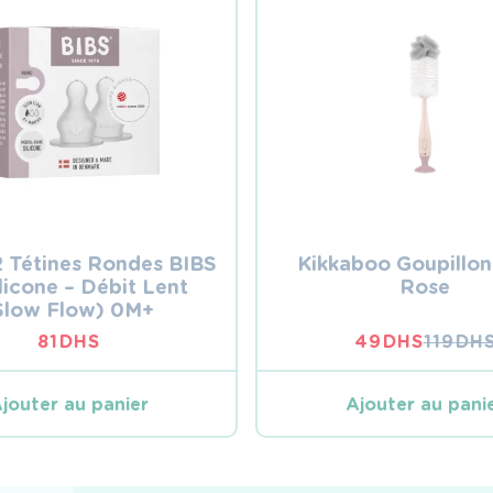
2 Tétines Rondes BIBS
Kikkaboo Goupillon 
licone – Débit Lent
Rose
Slow Flow) 0M+
81
DHS
49
DHS
119
DH
LE
LE
PRIX
PRIX
INITIA
ACTUE
jouter au panier
Ajouter au pani
ÉTAIT :
EST :
119 DHS
49 DHS