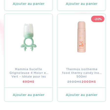
Ajouter au panier
Ajouter au panier
-20%
Mammia Sucette
Thermos isotherme
Grignoteuse 4 Mois+ en
food thermy candy inox
Vert – Idéale pour les
500ml
Repas des Bébés
69
DHS
250
DHS
200
DHS
LE
LE
PRIX
PRIX
INITIAL
ACTUEL
ÉTAIT :
EST :
Ajouter au panier
Ajouter au panier
250 DHS.
200 DHS.