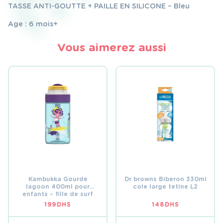
TASSE ANTI-GOUTTE + PAILLE EN SILICONE – Bleu
Age : 6 mois+
Vous aimerez aussi
Kambukka Gourde
Dr browns Biberon 330ml
lagoon 400ml pour
cole large tetine L2
enfants – fille de surf
199
DHS
148
DHS