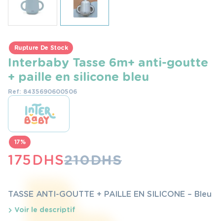
Rupture De Stock
Interbaby Tasse 6m+ anti-goutte
+ paille en silicone bleu
Ref: 8435690600506
17%
LE
LE
175
DHS
210
DHS
PRIX
PRIX
INITIAL
ACTUEL
TASSE ANTI-GOUTTE + PAILLE EN SILICONE – Bleu
ÉTAIT :
EST :
Voir le descriptif