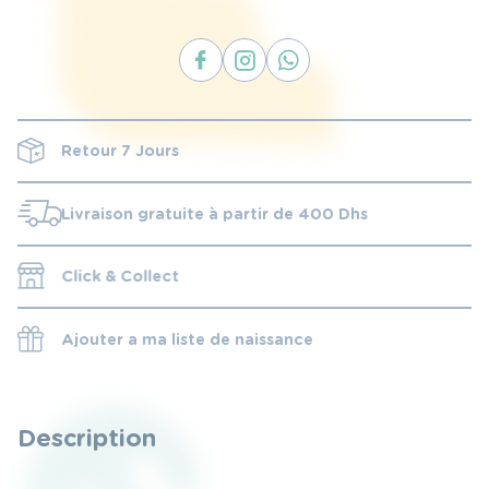
210 DHS.
175 DHS.
Retour 7 Jours
Livraison gratuite à partir de 400 Dhs
Click & Collect
Ajouter a ma liste de naissance
Description