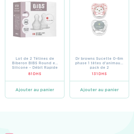
Lot de 2 Tétines de
Dr browns Sucette 0-6m
Biberon BIBS Round en
phase 1 têtes d’animaux,
Silicone – Débit Rapide
pack de 2
(Fast Flow) – 4M+
81
DHS
131
DHS
Ajouter au panier
Ajouter au panier