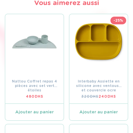
Vous aimerez aussi
-25%
Nattou Coffret repas 4
Interbaby Assiette en
pièces avec set vert
silicone avec ventouse
étoiles
et couvercle ocre
480
DHS
320
DHS
240
DHS
LE
LE
PRIX
PRIX
INITIAL
ACTUEL
ÉTAIT :
EST :
Ajouter au panier
Ajouter au panier
320 DHS.
240 DHS.