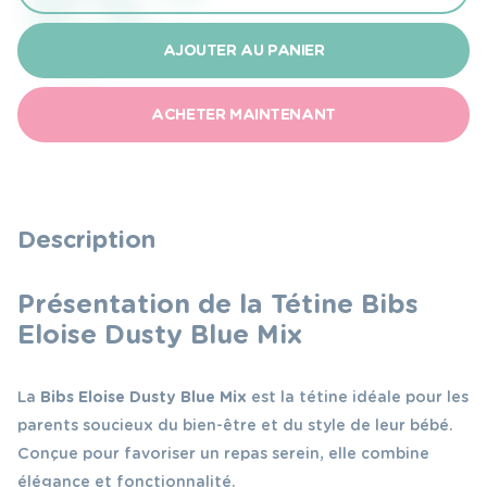
de
Bibs
AJOUTER AU PANIER
Eloise
Dusty
ACHETER MAINTENANT
Blue
Mix
-
Tétine
Description
Élégante
pour
Présentation de la Tétine Bibs
Bébé
Eloise Dusty Blue Mix
La
Bibs Eloise Dusty Blue Mix
est la tétine idéale pour les
parents soucieux du bien-être et du style de leur bébé.
Conçue pour favoriser un repas serein, elle combine
élégance et fonctionnalité.