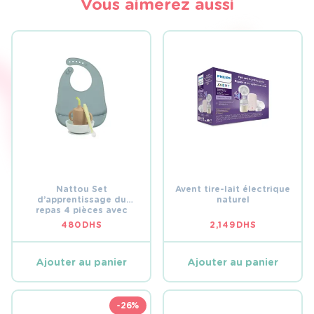
Vous aimerez aussi
Nattou Set
Avent tire-lait électrique
d’apprentissage du
naturel
repas 4 pièces avec
bavoir en silicone en
480
DHS
2,149
DHS
vert
Ajouter au panier
Ajouter au panier
-26%