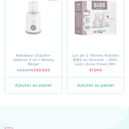
Kikkaboo Chauffe-
Lot de 2 Tétines Rondes
biberon 3 en 1 Warmy
BIBS en Silicone – Débit
Beige
Lent (Slow Flow) 0M+
490
DHS
365
DHS
81
DHS
LE
LE
PRIX
PRIX
INITIAL
ACTUEL
ÉTAIT :
EST :
Ajouter au panier
Ajouter au panier
490 DHS.
365 DHS.