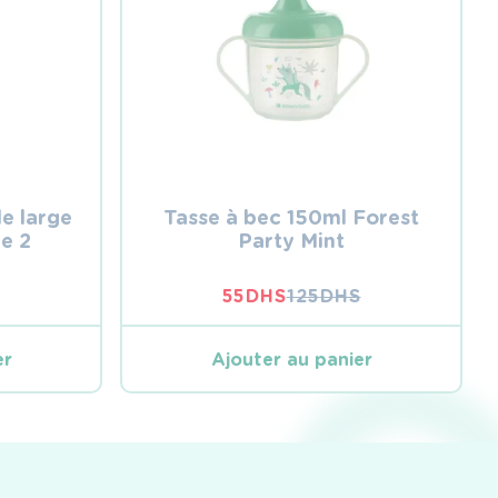
e large
Tasse à bec 150ml Forest
e 2
Party Mint
55
DHS
125
DHS
LE
LE
PRIX
PRIX
INITIAL
ACTUEL
er
Ajouter au panier
ÉTAIT :
EST :
125 DHS.
55 DHS.