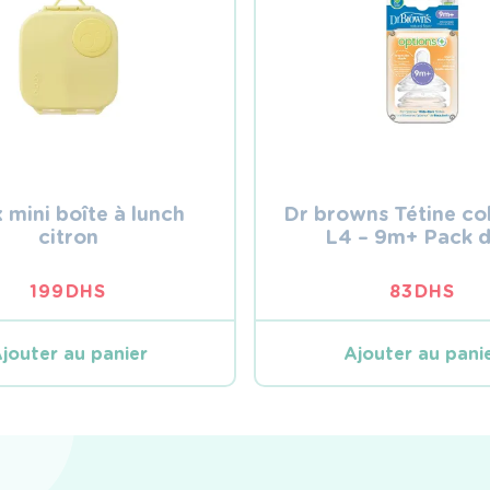
 mini boîte à lunch
Dr browns Tétine col
citron
L4 – 9m+ Pack d
199
DHS
83
DHS
jouter au panier
Ajouter au pani