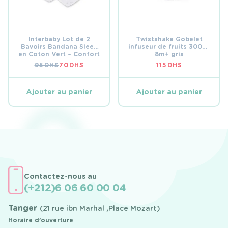
Interbaby Lot de 2
Twistshake Gobelet
Bavoirs Bandana Sleep
infuseur de fruits 300ml
en Coton Vert – Confort
8m+ gris
et Style
95
DHS
70
DHS
115
DHS
LE
LE
PRIX
PRIX
INITIAL
ACTUEL
ÉTAIT :
EST :
Ajouter au panier
Ajouter au panier
95 DHS.
70 DHS.
Contactez-nous au
(+212)6 06 60 00 04
Tanger
(21 rue ibn Marhal ,Place Mozart)
Horaire d’ouverture