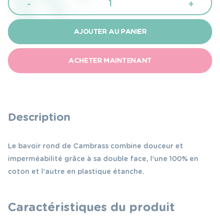
-
+
de
Cambrass
AJOUTER AU PANIER
Bavoir
rond
ACHETER MAINTENANT
velcro
pio
pio
bleu
Description
16x19
cm
Le bavoir rond de Cambrass combine douceur et
imperméabilité grâce à sa double face, l’une 100% en
coton et l’autre en plastique étanche.
Caractéristiques du produit