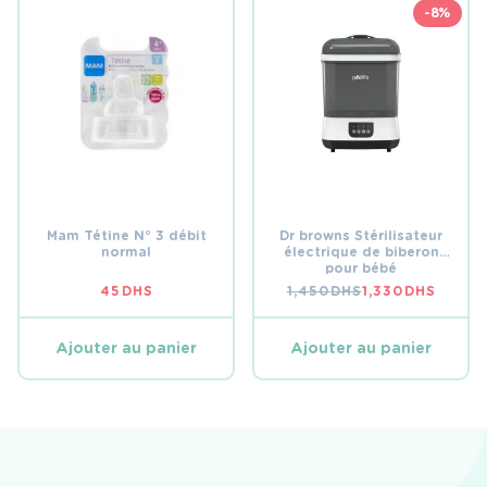
-8%
Mam Tétine N° 3 débit
Dr browns Stérilisateur
normal
électrique de biberon
pour bébé
45
DHS
1,450
DHS
1,330
DHS
LE
LE
PRIX
PRIX
INITIAL
ACTUEL
ÉTAIT :
EST :
Ajouter au panier
Ajouter au panier
1,450 DHS.
1,330 DHS.