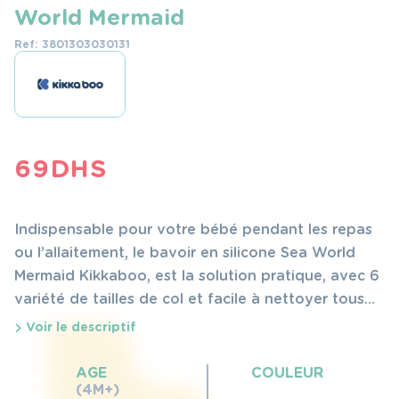
World Mermaid
Ref: 3801303030131
69
DHS
Indispensable pour votre bébé pendant les repas
ou l’allaitement, le bavoir en silicone Sea World
Mermaid Kikkaboo, est la solution pratique, avec 6
variété de tailles de col et facile à nettoyer tous
types de taches et miettes. Idéale pour recueillir
Voir le descriptif
les déversements, les gouttes et miettes pour un
repas en toute sérénité.
AGE
COULEUR
(4M+)