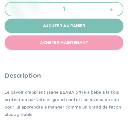
quantité
-
+
de
Beaba
AJOUTER AU PANIER
Bavoir
d'apprentissage
ACHETER MAINTENANT
Rose
Description
Le bavoir d’apprentissage BEABA offre à bébé à la fois
protection parfaite et grand confort au niveau du cou
pour lui apprendre à manger comme un grand de façon
plus agréable.