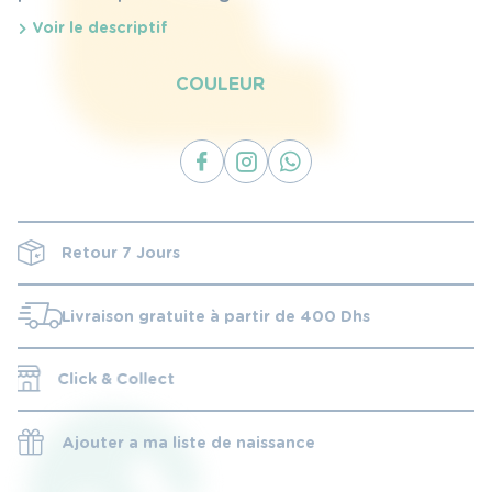
cou, avec un gouttière intégrée pour récupérer les
Voir le descriptif
aliments et liquides et une bande de fermeture en
tissu confortable.
COULEUR
Retour 7 Jours
Livraison gratuite à partir de 400 Dhs
Click & Collect
Ajouter a ma liste de naissance