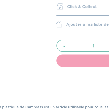
Click & Collect
Ajouter a ma liste d
quantité
-
de
Cambrass
Bavoir
carré
pvc
Sky
Rose/Pluie
28X36X1
plastique de Cambrass est un article utilisable pour tous les j