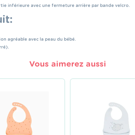
cm
rtie inférieure avec une fermeture arrière par bande velcro.
it:
tion agréable avec la peau du bébé.
rré).
Vous aimerez aussi