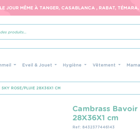
 LE JOUR MÊME À TANGER, CASABLANCA , RABAT, TÉMARA, 
mmeil
Eveil & Jouet
Hygiène
Vêtement
Mam
SKY ROSE/PLUIE 28X36X1 CM
Cambrass Bavoir 
28X36X1 cm
Ref: 8432377446143