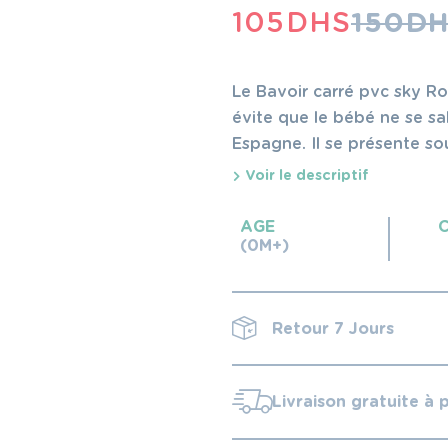
LE
LE
105
DHS
150
DH
PRIX
PRIX
INITIAL
ACTUEL
Le Bavoir carré pvc sky R
ÉTAIT :
EST :
évite que le bébé ne se sal
Espagne. Il se présente so
150 DHS.
105 DHS.
Voir le descriptif
AGE
(0M+)
Retour 7 Jours
Livraison gratuite à 