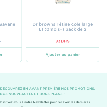
 Savane
Dr browns Tétine cole large
L1 (0mois+) pack de 2
S
83
DHS
L
L
er
Ajouter au panier
S.
.
DÉCOUVREZ EN AVANT PREMIÈRE NOS PROMOTIONS,
NOS NOUVEAUTÉS ET BONS PLANS !
Inscrivez-vous à notre Newsletter pour recevoir les dernières