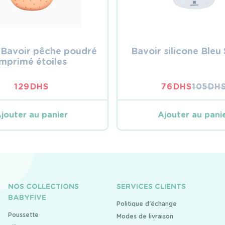
 Bavoir pêche poudré
Bavoir silicone Bleu
imprimé étoiles
129
DHS
76
DHS
105
DH
LE
LE
PRIX
PRIX
INITIA
ACTUE
jouter au panier
Ajouter au pani
ÉTAIT :
EST :
105 DH
76 DHS
NOS COLLECTIONS
SERVICES CLIENTS
BABYFIVE
Politique d'échange
Poussette
Modes de livraison