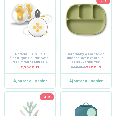
-25%
Medela – Tire-lait
Interbaby Assiette en
Électrique Double Swing
silicone avec ventouse
Maxi™ Mains Libres &
et couvercle vert
Portable
2,500
DHS
320
DHS
240
DHS
LE
LE
PRIX
PRIX
INITIAL
ACTUEL
ÉTAIT :
EST :
Ajouter au panier
Ajouter au panier
320 DHS.
240 DHS.
-40%