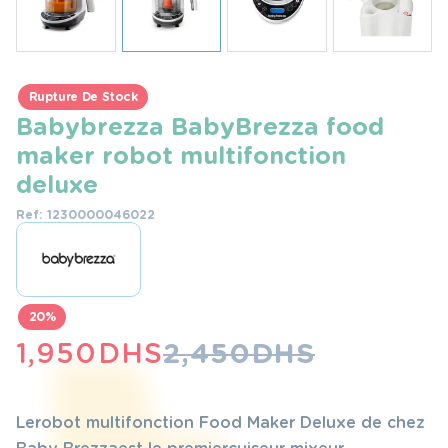
Rupture De Stock
Babybrezza BabyBrezza food
maker robot multifonction
deluxe
Ref: 1230000046022
20%
LE
LE
1,950
DHS
2,450
DHS
PRIX
PRIX
INITIAL
ACTUEL
Le robot multifonction Food Maker Deluxe de chez