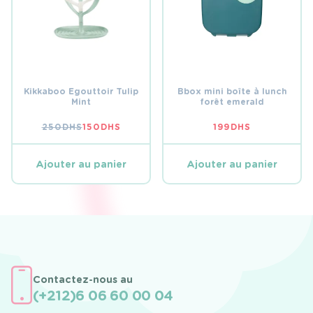
Kikkaboo Egouttoir Tulip
Bbox mini boîte à lunch
Mint
forêt emerald
250
DHS
150
DHS
199
DHS
LE
LE
PRIX
PRIX
INITIAL
ACTUEL
ÉTAIT :
EST :
Ajouter au panier
Ajouter au panier
250 DHS.
150 DHS.
Contactez-nous au
(+212)6 06 60 00 04