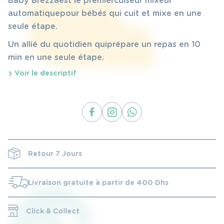
ÉTAIT :
EST :
Baby Brezza est le premier cuiseur mixeur
automatiquepour bébés qui cuit et mixe en une
2,450 DHS.
1,950 DHS.
seule étape.
Un allié du quotidien qui prépare un repas en 10
min en une seule étape.
Voir le descriptif
Retour 7 Jours
Livraison gratuite à partir de 400 Dhs
Click & Collect