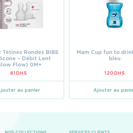
2 Tétines Rondes BIBS
Mam Cup fun to drin
licone – Débit Lent
bleu
Slow Flow) 0M+
81
DHS
120
DHS
jouter au panier
Ajouter au pani
NOS COLLECTIONS
SERVICES CLIENTS