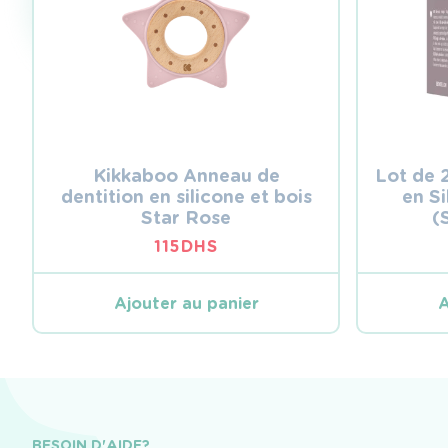
Kikkaboo Anneau de
Lot de 
dentition en silicone et bois
en Si
Star Rose
(
115
DHS
Ajouter au panier
A
BESOIN D'AIDE?