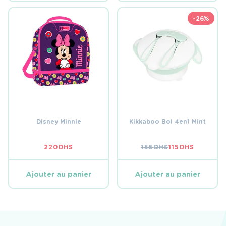
-26%
Disney Minnie
Kikkaboo Bol 4en1 Mint
220
DHS
155
DHS
115
DHS
LE
LE
PRIX
PRIX
INITIAL
ACTUEL
ÉTAIT :
EST :
Ajouter au panier
Ajouter au panier
155 DHS.
115 DHS.