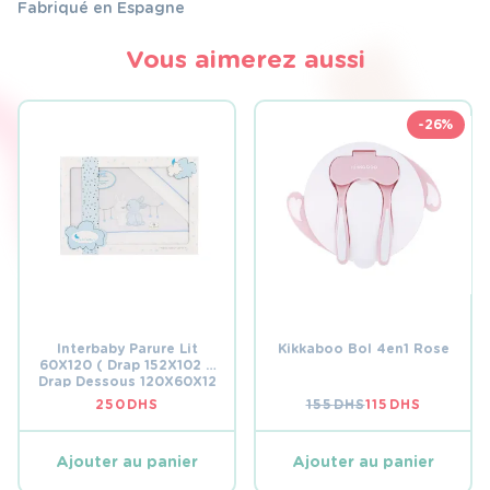
Fabriqué en Espagne
Vous aimerez aussi
-26%
Interbaby Parure Lit
Kikkaboo Bol 4en1 Rose
60X120 ( Drap 152X102 +
Drap Dessous 120X60X12
+ Coussin 60X30)Bleu
250
DHS
155
DHS
115
DHS
LE
LE
PRIX
PRIX
INITIAL
ACTUEL
ÉTAIT :
EST :
Ajouter au panier
Ajouter au panier
155 DHS.
115 DHS.